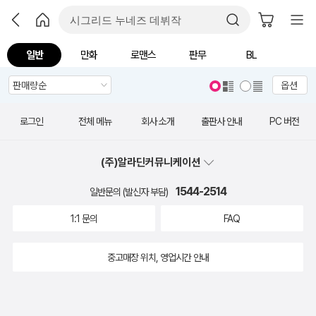
일반
만화
로맨스
판무
BL
옵션
로그인
전체 메뉴
회사 소개
출판사 안내
PC 버전
(주)알라딘커뮤니케이션
1544-2514
일반문의 (발신자 부담)
1:1 문의
FAQ
중고매장 위치, 영업시간 안내