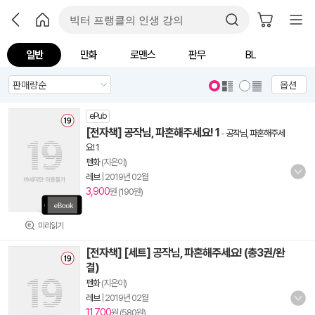
일반
만화
로맨스
판무
BL
옵션
ePub
[전자책] 공작님, 파혼해주세요! 1
-
공작님, 파혼해주세
요! 1
펜화
(지은이)
레브
|
2019년 02월
3,900
원 (190원)
미리읽기
[전자책] [세트] 공작님, 파혼해주세요! (총3권/완
결)
펜화
(지은이)
레브
|
2019년 02월
11,700
원 (580원)