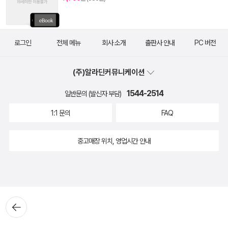
로그인
전체 메뉴
회사 소개
출판사 안내
PC 버전
(주)알라딘커뮤니케이션
1544-2514
일반문의 (발신자 부담)
1:1 문의
FAQ
중고매장 위치, 영업시간 안내
뒤로가
기