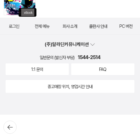
로그인
전체 메뉴
회사 소개
출판사 안내
PC 버전
(주)알라딘커뮤니케이션
1544-2514
일반문의 (발신자 부담)
1:1 문의
FAQ
중고매장 위치, 영업시간 안내
뒤로가
기