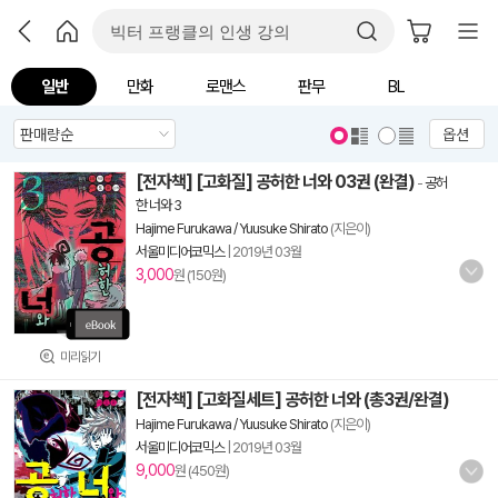
일반
만화
로맨스
판무
BL
옵션
[전자책] [고화질] 공허한 너와 03권 (완결)
-
공허
한 너와 3
Hajime Furukawa / Yuusuke Shirato
(지은이)
서울미디어코믹스
|
2019년 03월
3,000
원 (150원)
미리읽기
[전자책] [고화질세트] 공허한 너와 (총3권/완결)
Hajime Furukawa / Yuusuke Shirato
(지은이)
서울미디어코믹스
|
2019년 03월
9,000
원 (450원)