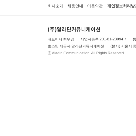
회사소개
채용안내
이용약관
개인정보처리방
(주)알라딘커뮤니케이션
대표이사 최우경
사업자등록 201-81-23094
통
호스팅 제공자 알라딘커뮤니케이션
(본사) 서울시 중
ⓒ Aladin Communication. All Rights Reserved.