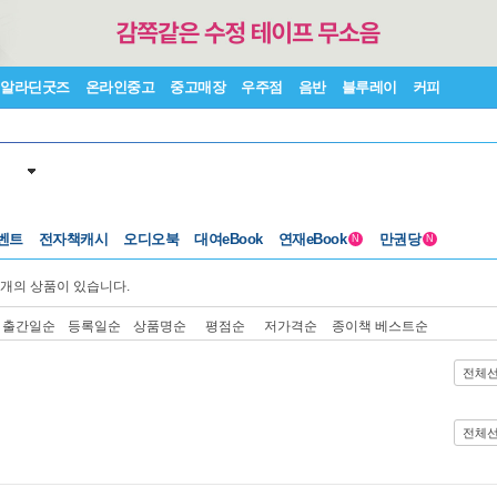
알라딘굿즈
온라인중고
중고매장
우주점
음반
블루레이
커피
벤트
전자책캐시
오디오북
대여eBook
연재eBook
만권당
N
N
개의 상품이 있습니다.
출간일순
등록일순
상품명순
평점순
저가격순
종이책 베스트순
전체
전체