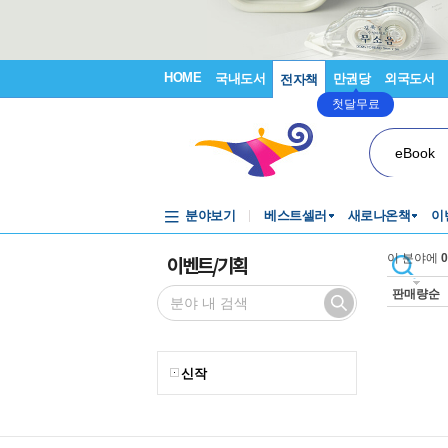
HOME
국내도서
만권당
외국도서
전자책
첫달무료
eBook
분야보기
베스트셀러
새로나온책
이
이벤트/기획
이 분야에
0
판매량순
신작