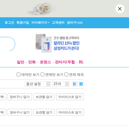
로그인
회원가입
마이페이지
고객센터
장바구니
(0)
일반
만화
로맨스
판타지/무협
BL
대여만 보기
연재만 보기
연재 제외
옵션 설정
25개
선택
장바구니 담기
보관함 담기
마이리스트 담기
선택
장바구니 담기
보관함 담기
마이리스트 담기