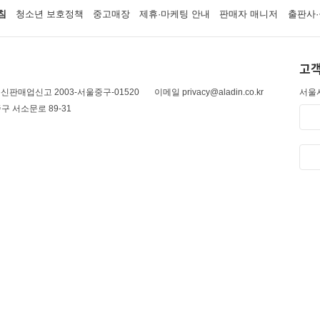
침
청소년 보호정책
중고매장
제휴·마케팅 안내
판매자 매니저
출판사·
고객
신판매업신고 2003-서울중구-01520
이메일 privacy@aladin.co.kr
서울시
구 서소문로 89-31