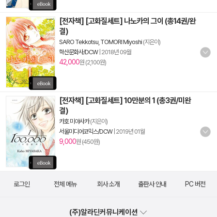
[전자책] [고화질세트] 나노카의 그이 (총14권/완
결)
SARO Tekkotsu, TOMORI Miyoshi
(지은이)
학산문화사/DCW
|
2018년 09월
42,000
원 (2,100원)
[전자책] [고화질세트] 10만분의 1 (총3권/미완
결)
카호 미야사카
(지은이)
서울미디어코믹스/DCW
|
2019년 01월
9,000
원 (450원)
로그인
전체 메뉴
회사 소개
출판사 안내
PC 버전
(주)알라딘커뮤니케이션