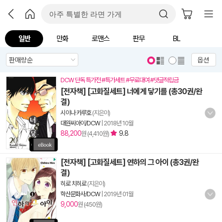
일반
만화
로맨스
판무
BL
옵션
DCW 단독 특가전 #특가세트 #무료대여 #댓글적립금
[전자책] [고화질세트] 너에게 닿기를 (총30권/완
결)
시이나 카루호
(지은이)
대원씨아이/DCW
|
2018년 10월
88,200
9.8
원 (4,410원)
[전자책] [고화질세트] 연하의 그 아이 (총3권/완
결)
히로 치히로
(지은이)
학산문화사/DCW
|
2019년 01월
9,000
원 (450원)