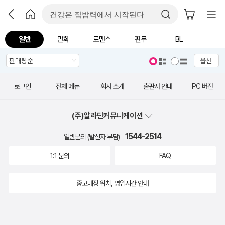
일반
만화
로맨스
판무
BL
옵션
로그인
전체 메뉴
회사 소개
출판사 안내
PC 버전
(주)알라딘커뮤니케이션
1544-2514
일반문의 (발신자 부담)
1:1 문의
FAQ
중고매장 위치, 영업시간 안내