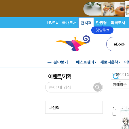
HOME
국내도서
만권당
외국도서
전자책
첫달무료
eBook
분야보기
베스트셀러
새로나온책
이
이벤트/기획
이 분야에
1
판매량순
신작
1.