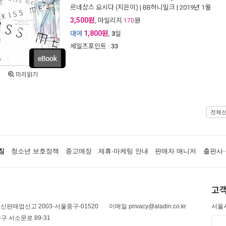
르네상스 요시다
(지은이) |
BB허니밀크
| 2019년 1월
3,500원
, 마일리지
원
170
1,800원
대여
,
3
일
세일즈포인트 :
33
미리읽기
전체
침
청소년 보호정책
중고매장
제휴·마케팅 안내
판매자 매니저
출판사·
고객
신판매업신고 2003-서울중구-01520
이메일 privacy@aladin.co.kr
서울시
구 서소문로 89-31