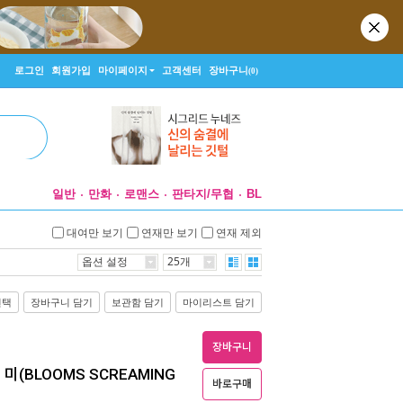
로그인
회원가입
마이페이지
고객센터
장바구니
(0)
일반
만화
로맨스
판타지/무협
BL
대여만 보기
연재만 보기
연재 제외
옵션 설정
25개
선택
장바구니 담기
보관함 담기
마이리스트 담기
장바구니
미(BLOOMS SCREAMING
바로구매