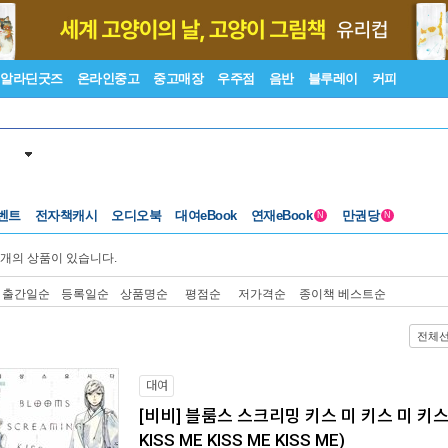
알라딘굿즈
온라인중고
중고매장
우주점
음반
블루레이
커피
벤트
전자책캐시
오디오북
대여eBook
연재eBook
만권당
N
N
개의 상품이 있습니다.
출간일순
등록일순
상품명순
평점순
저가격순
종이책 베스트순
전체
대여
[비비] 블룸스 스크리밍 키스 미 키스 미 키스 
KISS ME KISS ME KISS ME)