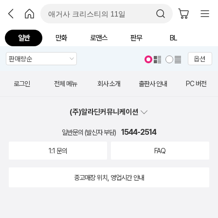
일반
만화
로맨스
판무
BL
옵션
로그인
전체 메뉴
회사 소개
출판사 안내
PC 버전
(주)알라딘커뮤니케이션
1544-2514
일반문의 (발신자 부담)
1:1 문의
FAQ
중고매장 위치, 영업시간 안내