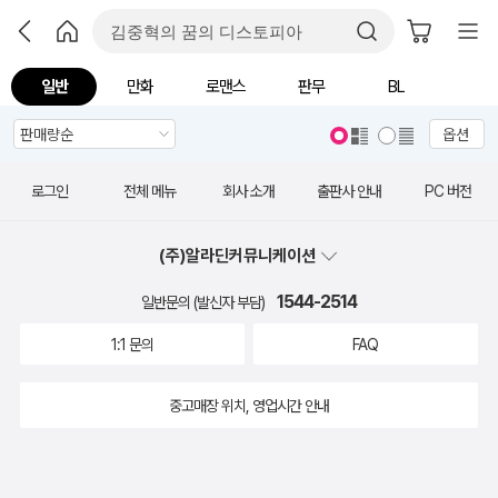
일반
만화
로맨스
판무
BL
옵션
로그인
전체 메뉴
회사 소개
출판사 안내
PC 버전
(주)알라딘커뮤니케이션
1544-2514
일반문의 (발신자 부담)
1:1 문의
FAQ
중고매장 위치, 영업시간 안내