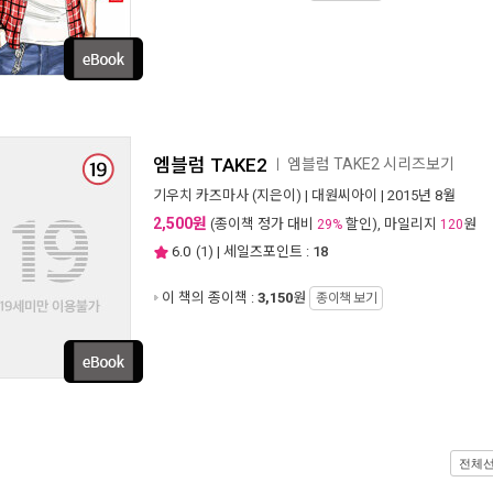
엠블럼 TAKE2
엠블럼 TAKE2 시리즈보기
ㅣ
기우치 카즈마사
(지은이) |
대원씨아이
| 2015년 8월
2,500원
(종이책 정가 대비
할인), 마일리지
원
29%
120
6.0
(
1
) | 세일즈포인트 :
18
이 책의 종이책 :
3,150
원
종이책 보기
전체