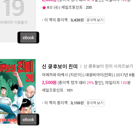
47%
100
8.0
(
4
) | 세일즈포인트 :
235
이 책의 종이책 :
3,420
원
종이책 보기
신 쿵후보이 친미
신 쿵후보이 친미 시리즈보기
ㅣ
마에카와 타케시
(지은이) |
대원씨아이(만화)
| 2017년 8월
2,500원
(종이책 정가 대비
할인), 마일리지
원
29%
120
세일즈포인트 :
101
이 책의 종이책 :
3,150
원
종이책 보기