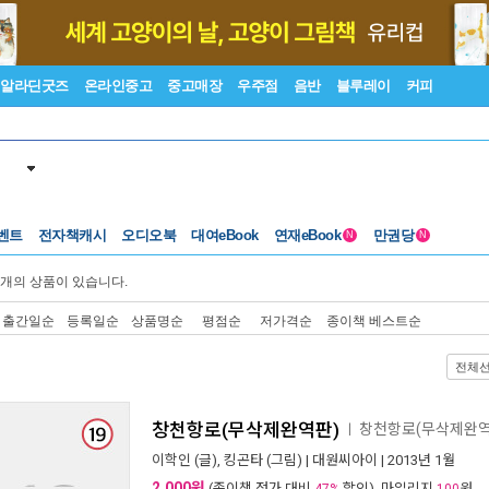
알라딘굿즈
온라인중고
중고매장
우주점
음반
블루레이
커피
벤트
전자책캐시
오디오북
대여eBook
연재eBook
만권당
N
N
개의 상품이 있습니다.
출간일순
등록일순
상품명순
평점순
저가격순
종이책 베스트순
전체
창천항로(무삭제완역판)
창천항로(무삭제완역
ㅣ
이학인
(글),
킹곤타
(그림) |
대원씨아이
| 2013년 1월
2,000원
(종이책 정가 대비
할인), 마일리지
원