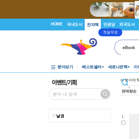
HOME
국내도서
만권당
외국도서
전자책
첫달무료
eBook
분야보기
베스트셀러
새로나온책
이
이벤트/기획
이 분야에
5
판매량순
낱권
1.