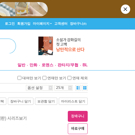
로그인
회원가입
마이페이지
고객센터
장바구니
(0)
일반
만화
로맨스
판타지/무협
BL
대여만 보기
연재만 보기
연재 제외
옵션 설정
25개
선택
장바구니 담기
보관함 담기
마이리스트 담기
장바구니
판) 시리즈보기
바로구매