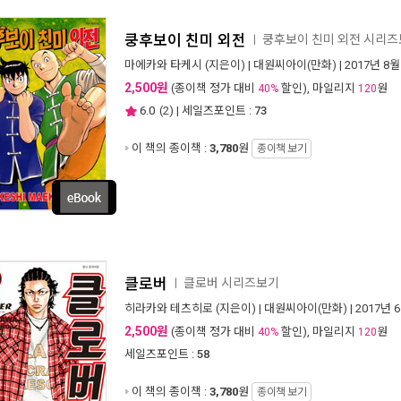
쿵후보이 친미 외전
쿵후보이 친미 외전 시리
ㅣ
마에카와 타케시
(지은이) |
대원씨아이(만화)
| 2017년 8월
2,500원
(종이책 정가 대비
할인), 마일리지
원
40%
120
6.0
(
2
) | 세일즈포인트 :
73
이 책의 종이책 :
3,780
원
종이책 보기
클로버
클로버 시리즈보기
ㅣ
히라카와 테츠히로
(지은이) |
대원씨아이(만화)
| 2017년 
2,500원
(종이책 정가 대비
할인), 마일리지
원
40%
120
세일즈포인트 :
58
이 책의 종이책 :
3,780
원
종이책 보기