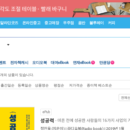
알라딘굿즈
온라인중고
중고매장
우주점
음반
블루레이
커피
벤트
전자책캐시
오디오북
대여eBook
연재eBook
만권당
N
N
개의 상품이 있습니다.
출간일순
등록일순
상품명순
평점순
저가격순
종이책 베스트순
전체
ePub
성공력
- 마흔 전에 성공한 사람들의 16가지 사업의 
정진욱
(지은이) |
라디오북(Radio book)
| 2019년 1월