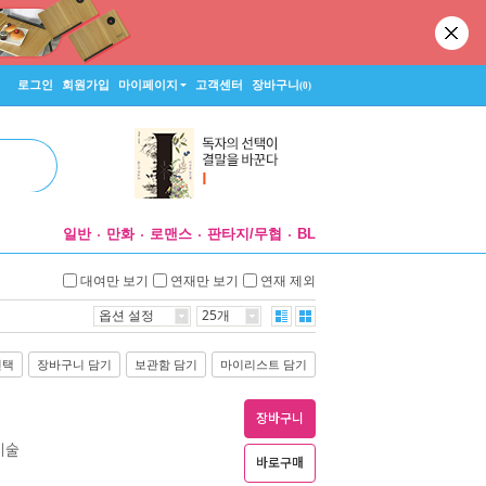
로그인
회원가입
마이페이지
고객센터
장바구니
(0)
일반
만화
로맨스
판타지/무협
BL
대여만 보기
연재만 보기
연재 제외
옵션 설정
25개
선택
장바구니 담기
보관함 담기
마이리스트 담기
장바구니
기술
바로구매