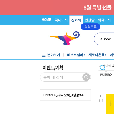
HOME
국내도서
만권당
외국도서
전자책
첫달무료
eBook
분야보기
베스트셀러
새로나온책
이
이벤트/기획
이 분야에
1
판매량순
190130_라디오북_<성공력>
1.