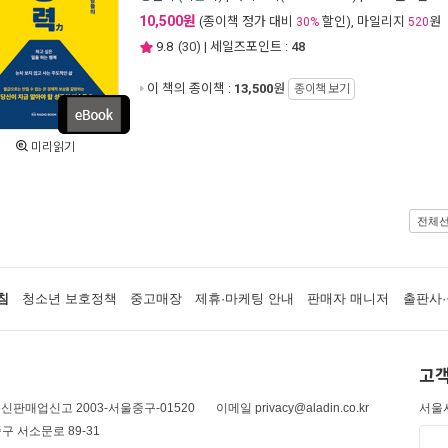
10,500원
(종이책 정가 대비
할인), 마일리지
원
30%
520
9.8
(
30
) | 세일즈포인트 :
48
이 책의 종이책 :
13,500
원
종이책 보기
미리읽기
전체
침
청소년 보호정책
중고매장
제휴·마케팅 안내
판매자 매니저
출판사·
고객
신판매업신고 2003-서울중구-01520
이메일 privacy@aladin.co.kr
서울시
구 서소문로 89-31