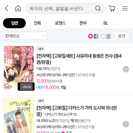
일반
만화
로맨스
판무
BL
옵션
대여
[전자책] [고화질세트] 사유리네 동생은 천사 (총4
권/완결)
이토 하치
(지은이)
AK(에이케이)커뮤니케이션즈
|
2018년 01월
12,000
원 (600원)
6,000
대여가
원,
7일
대여
[전자책] [고화질] 다카스기 가의 도시락 10 (완
결)
-
다카스기 가의 도시락 10
야나하라 노조미
(지은이),
채다인
(옮긴이)
AK(에이케이)커뮤니케이션즈
|
2015년 11월