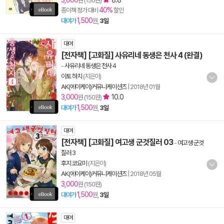
3,000
8.8
원 (150원)
40%
종이책 정가 대비
할인
1,500
대여가
원,
3일
대여
[전자책] [고화질] 사유리네 동생은 천사 4 (완결)
-
사유리네 동생은 천사 4
이토 하치
(지은이)
AK(에이케이)커뮤니케이션즈
|
2018년 01월
3,000
10.0
원 (150원)
1,500
대여가
원,
3일
대여
[전자책] [고화질] 여고생 군것질러 03
-
여고생 군것
질러 3
후지 코요미
(지은이)
AK(에이케이)커뮤니케이션즈
|
2018년 05월
3,000
원 (150원)
1,500
대여가
원,
3일
대여