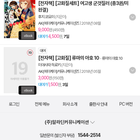
[전자책] [고화질세트] 여고생 군것질러 (총3권/미
완결)
후지 코요미
(지은이)
AK(에이케이)커뮤니케이션즈
|
2018년 08월
9,000
원 (450원)
4,500
대여가
원,
7일
대여
[전자책] [고화질] 류마의 아호 10
-
류마의 아호 10
미야시타 히로키
(지은이)
AK(에이케이)커뮤니케이션즈
|
2018년 05월
3,000
원 (150원)
1,500
대여가
원,
3일
로그인
전체 메뉴
회사 소개
출판사 안내
PC 버전
(주)알라딘커뮤니케이션
1544-2514
일반문의 (발신자 부담)