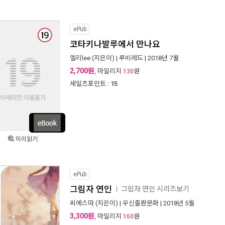
ePub
코타키나발루에서 만나요
엘리lee
(지은이) |
루비레드
| 2018년 7월
2,700원
, 마일리지
원
130
세일즈포인트 :
15
미리읽기
ePub
그림자 연인
그림자 연인 시리즈보기
ㅣ
씨에스따
(지은이) |
우신출판문화
| 2018년 5월
3,300원
, 마일리지
원
160