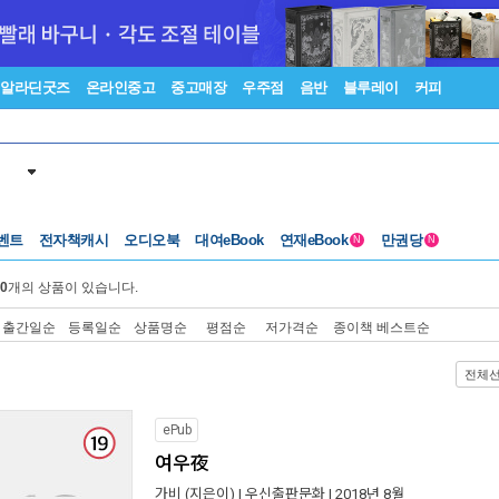
알라딘굿즈
온라인중고
중고매장
우주점
음반
블루레이
커피
벤트
전자책캐시
오디오북
대여eBook
연재eBook
만권당
N
N
0
개의 상품이 있습니다.
출간일순
등록일순
상품명순
평점순
저가격순
종이책 베스트순
전체
ePub
여우夜
가비
(지은이) |
우신출판문화
| 2018년 8월