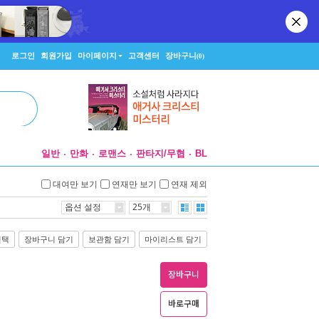
로그인
회원가입
마이페이지
고객센터
장바구니
(0)
일반
만화
로맨스
판타지/무협
BL
대여만 보기
연재만 보기
연재 제외
옵션 설정
25개
선택
장바구니 담기
보관함 담기
마이리스트 담기
장바구니
바로구매