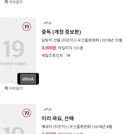
미리읽기
ePub
중독 (개정 증보판)
달빛의 선율
(지은이) |
우신출판문화
| 2018년 10월
4,000원
, 마일리지
원
200
세일즈포인트 :
19
미리읽기
ePub
이리 와요, 선배
배유미
(지은이) |
우신출판문화
| 2018년 8월