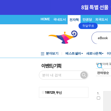
HOME
국내도서
만권당
외국도서
전자책
첫달무료
eBook
분야보기
베스트셀러
새로나온책
이
이벤트/기획
이 분야에
1
판매량순
190129_우신
1.