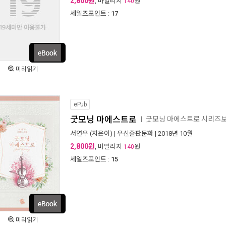
2,800원
, 마일리지
원
140
세일즈포인트 :
17
미리읽기
ePub
굿모닝 마에스트로
굿모닝 마에스트로 시리즈
ㅣ
서연우
(지은이) |
우신출판문화
| 2018년 10월
2,800원
, 마일리지
원
140
세일즈포인트 :
15
미리읽기