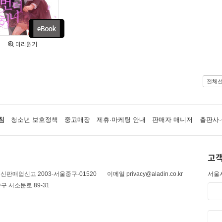
미리읽기
전체
침
청소년 보호정책
중고매장
제휴·마케팅 안내
판매자 매니저
출판사·
고객
신판매업신고 2003-서울중구-01520
이메일 privacy@aladin.co.kr
서울시
구 서소문로 89-31