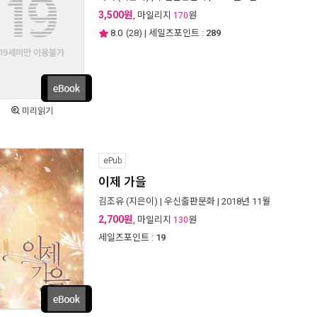
3,500원
, 마일리지
원
170
8.0
(
28
) | 세일즈포인트 :
289
미리읽기
ePub
이제 가을
김조유
(지은이) |
우신출판문화
| 2018년 11월
2,700원
, 마일리지
원
130
세일즈포인트 :
19