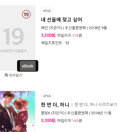
ePub
네 선율에 젖고 싶어
웨인
(지은이) |
우신출판문화
| 2018년 9월
3,500원
, 마일리지
원
170
세일즈포인트 :
12
미리읽기
ePub
한 번 더, 허니
한 번 더, 허니 시리즈보기
ㅣ
별빛K
(지은이) |
우신출판문화
| 2018년 11월
3,300원
, 마일리지
원
160