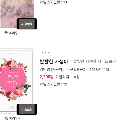
세일즈포인트 :
13
미리읽기
ePub
발랄한 사생아
발랄한 사생아 시리즈보기
ㅣ
김민영
(지은이) |
우신출판문화
| 2018년 11월
2,200원
, 마일리지
원
110
세일즈포인트 :
12
미리읽기