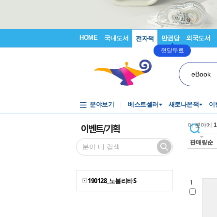
HOME
국내도서
만권당
외국도서
전자책
첫달무료
eBook
분야보기
베스트셀러
새로나온책
이
이벤트/기획
이 분야에
1
판매량순
190128_노블리타S
1.