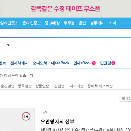
알라딘굿즈
온라인중고
중고매장
우주점
음반
블루레이
커피
벤트
전자책캐시
오디오북
대여eBook
연재eBook
만권당
N
N
개의 상품이 있습니다.
출간일순
등록일순
상품명순
평점순
저가격순
종이책 베스트순
전체
ePub
오만왕자의 신부
타마키 유라
(지은이),
스가하라 류
(그림) |
노블리타S
| 2