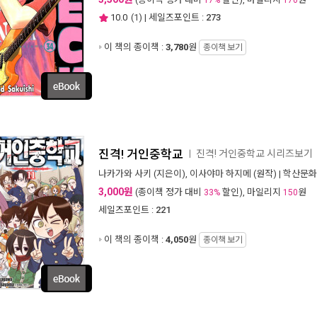
17%
170
10.0
(
1
) | 세일즈포인트 :
273
이 책의 종이책 :
3,780
원
종이책 보기
진격! 거인중학교
진격! 거인중학교 시리즈보기
ㅣ
나카가와 사키
(지은이),
이사야마 하지메
(원작) |
학산문화
3,000원
(종이책 정가 대비
할인), 마일리지
원
33%
150
세일즈포인트 :
221
이 책의 종이책 :
4,050
원
종이책 보기