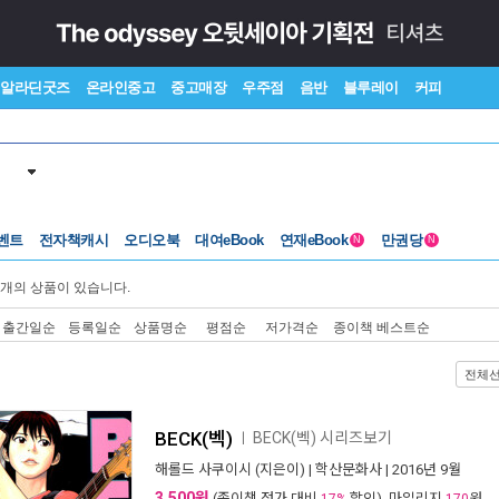
알라딘굿즈
온라인중고
중고매장
우주점
음반
블루레이
커피
벤트
전자책캐시
오디오북
대여eBook
연재eBook
만권당
N
N
개의 상품이 있습니다.
출간일순
등록일순
상품명순
평점순
저가격순
종이책 베스트순
전체
BECK(벡)
BECK(벡) 시리즈보기
ㅣ
해롤드 사쿠이시
(지은이) |
학산문화사
| 2016년 9월
3,500원
(종이책 정가 대비
할인), 마일리지
원