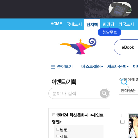
HOME
국내도서
만권당
외국도서
전자책
첫달무료
eBook
분야보기
베스트셀러
새로나온책
이
이벤트/기획
이 분야에
3
판매량순
190124_학산문화사_<세인트
1.
영멘>
낱권
세트