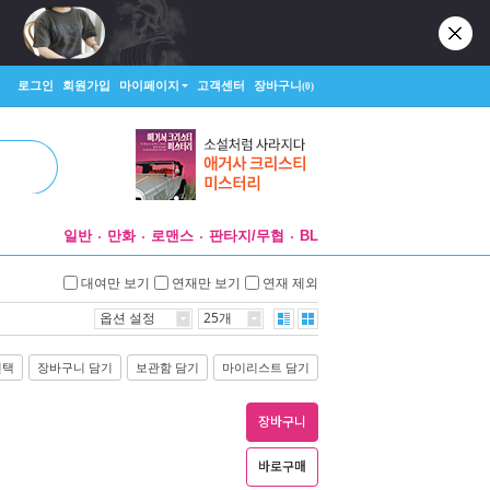
로그인
회원가입
마이페이지
고객센터
장바구니
(0)
일반
만화
로맨스
판타지/무협
BL
대여만 보기
연재만 보기
연재 제외
옵션 설정
25개
선택
장바구니 담기
보관함 담기
마이리스트 담기
장바구니
바로구매