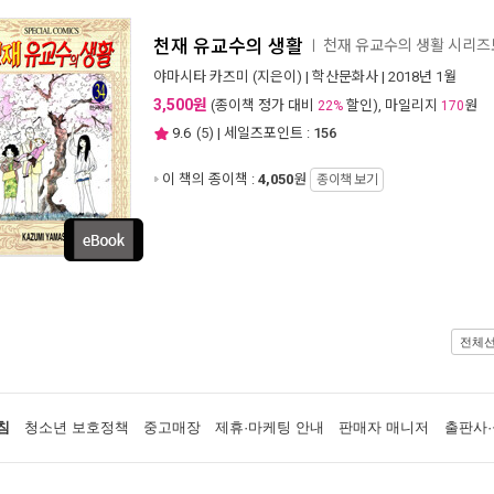
천재 유교수의 생활
천재 유교수의 생활 시리
ㅣ
야마시타 카즈미
(지은이) |
학산문화사
| 2018년 1월
3,500원
(종이책 정가 대비
할인), 마일리지
원
22%
170
9.6
(
5
) | 세일즈포인트 :
156
이 책의 종이책 :
4,050
원
종이책 보기
전체
침
청소년 보호정책
중고매장
제휴·마케팅 안내
판매자 매니저
출판사·