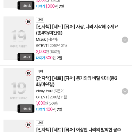
3,000
원 (150원)
1,000
대여가
원,
7일
대여
[전자책] [세트] [퓨어] 사랑, 나와 시작해 주세요
(총4화/미완결)
Mitsuki
(지은이)
GTENT
|
2019년 01월
2,000
원 (100원)
800
대여가
원,
7일
대여
[전자책] [세트] [퓨어] 동기와의 비밀 연애 (총2
화/미완결)
etouyutsuki
(지은이)
GTENT
|
2018년 11월
1,000
원 (50원)
400
대여가
원,
7일
대여
[전자책] [세트] [퓨어] 이상한 나라의 발칙한 공주