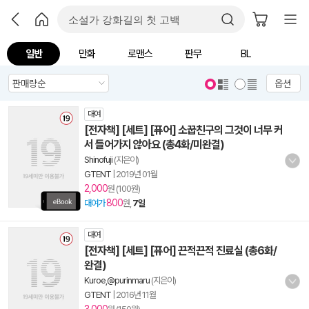
일반
만화
로맨스
판무
BL
옵션
대여
[전자책] [세트] [퓨어] 소꿉친구의 그것이 너무 커
서 들어가지 않아요 (총4화/미완결)
Shinofuji
(지은이)
GTENT
|
2019년 01월
2,000
원 (100원)
800
대여가
원,
7일
대여
[전자책] [세트] [퓨어] 끈적끈적 진료실 (총6화/
완결)
Kuroe,@purinmaru
(지은이)
GTENT
|
2016년 11월