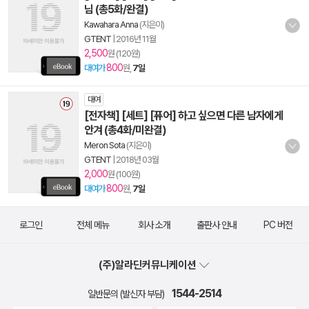
님 (총5화/완결)
Kawahara Anna
(지은이)
GTENT
|
2016년 11월
2,500
원 (120원)
800
대여가
원,
7일
대여
[전자책] [세트] [퓨어] 하고 싶으면 다른 남자에게
안겨 (총4화/미완결)
Meron Sota
(지은이)
GTENT
|
2018년 03월
2,000
원 (100원)
800
대여가
원,
7일
로그인
전체 메뉴
회사 소개
출판사 안내
PC 버전
(주)알라딘커뮤니케이션
1544-2514
일반문의 (발신자 부담)