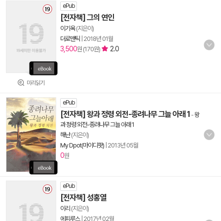
ePub
[전자책] 그의 연인
이기옥
(지은이)
더로맨틱
|
2018년 01월
3,500
2.0
원 (170원)
미리읽기
ePub
[전자책] 왕과 정령 외전-종려나무 그늘 아래 1
-
왕
과 정령 외전-종려나무 그늘 아래 1
해난
(지은이)
My Dpot(마이디팟)
|
2013년 05월
0
원
ePub
[전자책] 성홍열
이리
(지은이)
에피루스
|
2017년 02월