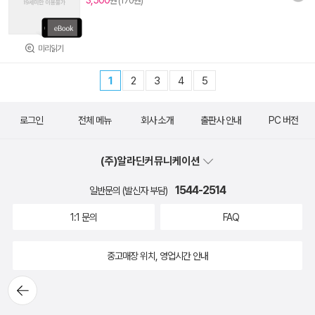
3,500
원 (170원)
미리읽기
1
2
3
4
5
로그인
전체 메뉴
회사 소개
출판사 안내
PC 버전
(주)알라딘커뮤니케이션
1544-2514
일반문의 (발신자 부담)
1:1 문의
FAQ
중고매장 위치, 영업시간 안내
뒤로가
기