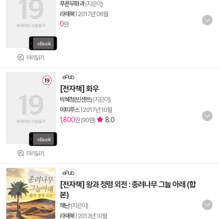
푸른무화과
(지은이)
라떼북
|
2017년 06월
0
원
미리읽기
ePub
[전자책] 화우
박혜정(빈센트)
(지은이)
에피루스
|
2017년 10월
1,800
8.0
원 (90원)
미리읽기
ePub
[전자책] 왕과 정령 외전 : 종려나무 그늘 아래 (합
본)
해난
(지은이)
라떼북
|
2013년 10월