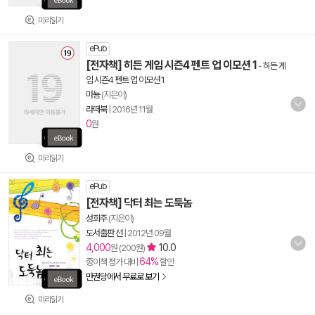
미리읽기
ePub
[전자책] 히든 게임 시즌4 펜트 업 이모션 1
-
히든 게
임 시즌4 펜트 업 이모션 1
마뇽
(지은이)
라떼북
|
2016년 11월
0
원
미리읽기
ePub
[전자책] 닥터 최는 도둑놈
성희주
(지은이)
도서출판 선
|
2012년 09월
4,000
10.0
원 (200원)
64%
종이책 정가 대비
할인
만권당에서 무료로 보기
미리읽기