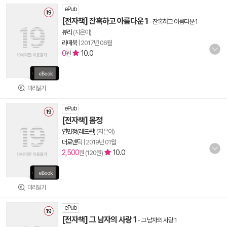
ePub
[전자책] 잔혹하고 아름다운 1
-
잔혹하고 아름다운 1
뷰리
(지은이)
라떼북
|
2017년 06월
0
10.0
원
미리읽기
ePub
[전자책] 몸정
연민정(레드퀸)
(지은이)
더로맨틱
|
2019년 01월
2,500
10.0
원 (120원)
미리읽기
ePub
[전자책] 그 남자의 사랑 1
-
그 남자의 사랑 1