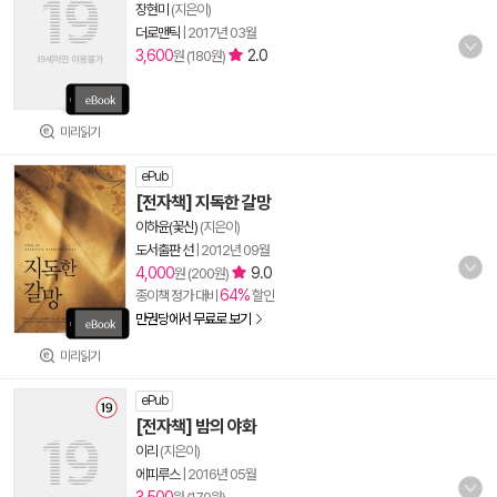
장현미
(지은이)
더로맨틱
|
2017년 03월
3,600
2.0
원 (180원)
미리읽기
ePub
[전자책] 지독한 갈망
이하윤(꽃신)
(지은이)
도서출판 선
|
2012년 09월
4,000
9.0
원 (200원)
64%
종이책 정가 대비
할인
만권당에서 무료로 보기
미리읽기
ePub
[전자책] 밤의 야화
이리
(지은이)
에피루스
|
2016년 05월