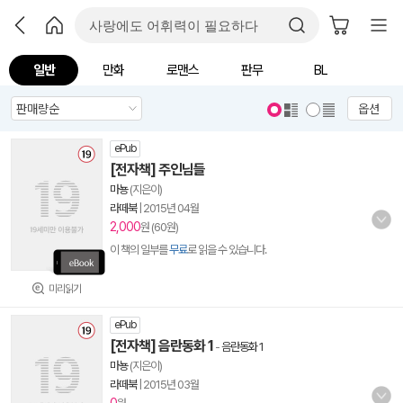
일반
만화
로맨스
판무
BL
옵션
ePub
[전자책] 주인님들
마뇽
(지은이)
라떼북
|
2015년 04월
2,000
원 (60원)
이 책의 일부를
무료
로 읽을 수 있습니다.
미리읽기
ePub
[전자책] 음란동화 1
-
음란동화 1
마뇽
(지은이)
라떼북
|
2015년 03월