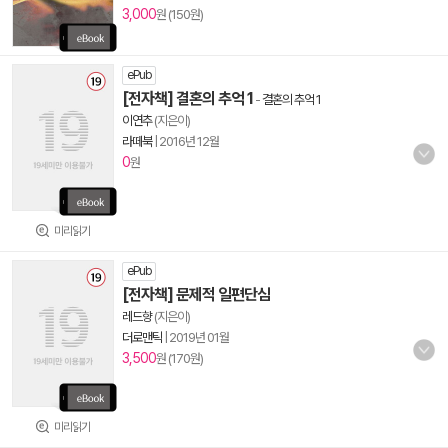
3,000
원 (150원)
ePub
[전자책] 결혼의 추억 1
-
결혼의 추억 1
이연추
(지은이)
라떼북
|
2016년 12월
0
원
미리읽기
ePub
[전자책] 문제적 일편단심
레드향
(지은이)
더로맨틱
|
2019년 01월
3,500
원 (170원)
미리읽기