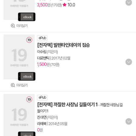
3,500
10.0
원 (170원)
미리읽기
ePub
[전자책] 발렌타인데이의 짐승
이수림
(지은이)
더로맨틱
|
2017년 02월
1,500
원 (70원)
미리읽기
ePub
[전자책] 까칠한 사장님 길들이기 1
-
까칠한 사장님 길
들이기 1
진아연
(지은이)
라떼북
|
2014년 05월
0
원