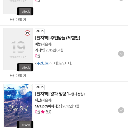
0
원
미리읽기
ePub
[전자책] 주인님들 (체험판)
마뇽
(지은이)
라떼북
|
2015년 04월
0
원
<
주인님들>
의 체험판입니다.
미리읽기
ePub
[전자책] 왕과 정령 1
-
왕과 정령 1
해난
(지은이)
My Dpot(마이디팟)
|
2012년 11월
0
8.0
원