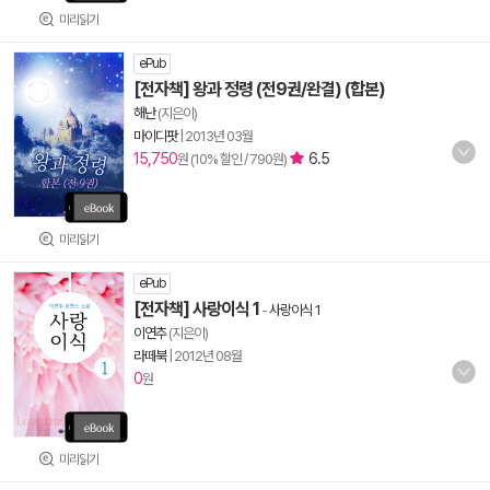
미리읽기
ePub
[전자책] 왕과 정령 (전9권/완결) (합본)
해난
(지은이)
마이디팟
|
2013년 03월
15,750
6.5
원 (10% 할인 / 790원)
미리읽기
ePub
[전자책] 사랑이식 1
-
사랑이식 1
이연추
(지은이)
라떼북
|
2012년 08월
0
원
미리읽기