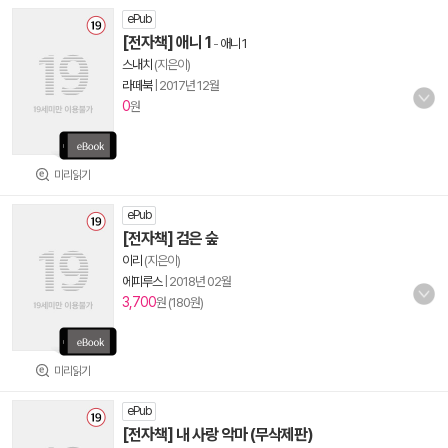
ePub
[전자책] 애니 1
-
애니 1
스내치
(지은이)
라떼북
|
2017년 12월
0
원
미리읽기
ePub
[전자책] 검은 숲
이리
(지은이)
에피루스
|
2018년 02월
3,700
원 (180원)
미리읽기
ePub
[전자책] 내 사랑 악마 (무삭제판)