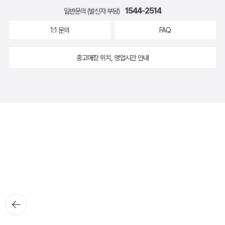
1544-2514
일반문의 (발신자 부담)
1:1 문의
FAQ
중고매장 위치, 영업시간 안내
뒤로가
기