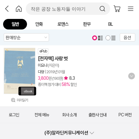
일반
만화
로맨스
판무
BL
옵션
ePub
[전자책] 사랑 벗
미요나
(지은이)
다향
|
2019년 01월
3,800
8.3
원 (190원)
58%
종이책 정가 대비
할인
미리읽기
로그인
전체 메뉴
회사 소개
출판사 안내
PC 버전
(주)알라딘커뮤니케이션