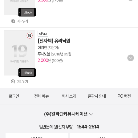
3,500
원 (170원)
미리읽기
ePub
[전자책] 유리낙원
아리엔
(지은이)
루시노블
|
2018년 05월
2,000
원 (100원)
미리읽기
로그인
전체 메뉴
회사 소개
출판사 안내
PC 버전
(주)알라딘커뮤니케이션
1544-2514
일반문의 (발신자 부담)