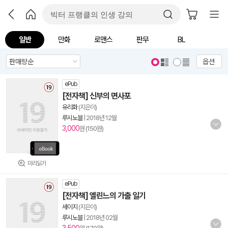
일반
만화
로맨스
판무
BL
옵션
ePub
[전자책] 신부의 면사포
유리화
(지은이)
루시노블
|
2018년 12월
3,000
원 (150원)
미리읽기
ePub
[전자책] 엘린느의 가출 일기
세이지
(지은이)
루시노블
|
2018년 02월