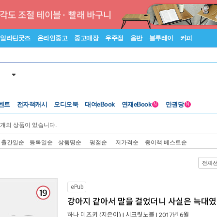
알라딘굿즈
온라인중고
중고매장
우주점
음반
블루레이
커피
벤트
전자책캐시
오디오북
대여eBook
연재eBook
만권당
N
N
개의 상품이 있습니다.
출간일순
등록일순
상품명순
평점순
저가격순
종이책 베스트순
전체
ePub
강아지 같아서 말을 걸었더니 사실은 늑대
하나 미즈키
(지은이) |
시크릿노블
| 2017년 6월