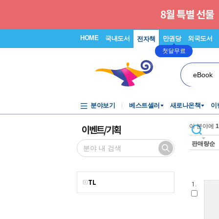
HOME
국내도서
만권당
외국도서
전자책
첫달무료
eBook
분야보기
베스트셀러
새로나온책
이
이벤트/기획
이 분야에
1
판매량순
TL
1.