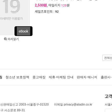
2,500원
, 마일리지
원
120
세일즈포인트 :
92
미리읽기
전체
침
청소년 보호정책
중고매장
제휴·마케팅 안내
판매자 매니저
출판사·
고객
신판매업신고 2003-서울중구-01520
이메일 privacy@aladin.co.kr
서울시
구 서소문로 89-31