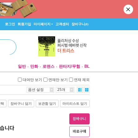
로그인
회원가입
마이페이지
고객센터
장바구니
(0)
일반
만화
로맨스
판타지/무협
BL
대여만 보기
연재만 보기
연재 제외
옵션 설정
25개
선택
장바구니 담기
보관함 담기
마이리스트 담기
장바구니
였습니다
바로구매