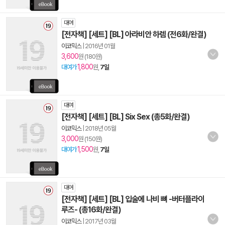
대여
[전자책] [세트] [BL] 아라비안 하렘 (전6화/완결)
이코믹스
|
2016년 01월
3,600
원 (180원)
1,800
대여가
원,
7일
대여
[전자책] [세트] [BL] Six Sex (총5화/완결)
이코믹스
|
2018년 05월
3,000
원 (150원)
1,500
대여가
원,
7일
대여
[전자책] [세트] [BL] 입술에 나비 뼈 -버터플라이
루즈- (총16화/완결)
이코믹스
|
2017년 03월