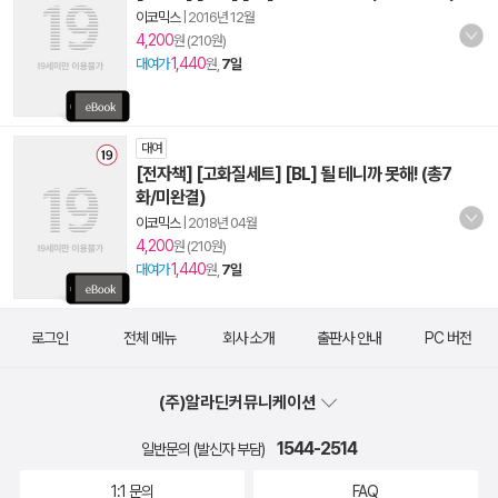
이코믹스
|
2016년 12월
4,200
원 (210원)
1,440
대여가
원,
7일
대여
[전자책] [고화질세트] [BL] 될 테니까 못해! (총7
화/미완결)
이코믹스
|
2018년 04월
4,200
원 (210원)
1,440
대여가
원,
7일
로그인
전체 메뉴
회사 소개
출판사 안내
PC 버전
(주)알라딘커뮤니케이션
1544-2514
일반문의 (발신자 부담)
1:1 문의
FAQ