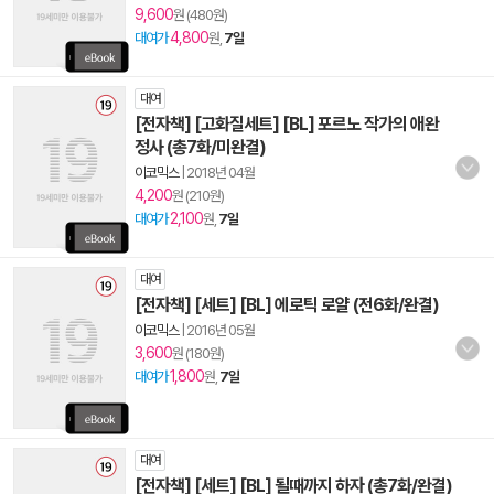
9,600
원 (480원)
4,800
대여가
원,
7일
대여
[전자책] [고화질세트] [BL] 포르노 작가의 애완
정사 (총7화/미완결)
이코믹스
|
2018년 04월
4,200
원 (210원)
2,100
대여가
원,
7일
대여
[전자책] [세트] [BL] 에로틱 로얄 (전6화/완결)
이코믹스
|
2016년 05월
3,600
원 (180원)
1,800
대여가
원,
7일
대여
[전자책] [세트] [BL] 될때까지 하자 (총7화/완결)