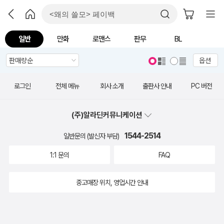
일반
만화
로맨스
판무
BL
옵션
로그인
전체 메뉴
회사 소개
출판사 안내
PC 버전
(주)알라딘커뮤니케이션
1544-2514
일반문의 (발신자 부담)
1:1 문의
FAQ
중고매장 위치, 영업시간 안내