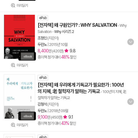
미리읽기
ePub
[전자책] 왜 구원인가? : WHY SALVATION
- Why
Salvation
-
Why 시리즈 2
조정민
(지은이)
두란노
|
2015년 10월
8,400
9.8
원 (420원)
48%
종이책 정가 대비
할인
미리읽기
ePub
[전자책] 왜 우리에게 기독교가 필요한가 : 100년
의 지혜, 老 철학자가 말하는 기독교
- 100년의 지혜, 老
철학자가 말하는 기독교
김형석
(지은이)
두란노
|
2018년 09월
9,100
9.1
원 (450원)
43%
종이책 정가 대비
할인
미리읽기
ePub