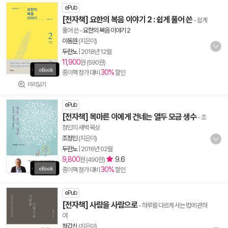
ePub
[전자책] 요한의 복음 이야기 2 : 쉽게 풀어 쓴
- 쉽게
풀어 쓴
-
요한의 복음 이야기 2
이동원
(지은이)
두란노
|
2018년 12월
11,900
원 (590원)
30%
종이책 정가 대비
할인
미리읽기
ePub
[전자책] 목마른 이에게 건네는 열두 모금 생수
- 조
정민의 새벽 묵상
조정민
(지은이)
두란노
|
2016년 02월
9,800
9.6
원 (490원)
30%
종이책 정가 대비
할인
ePub
[전자책] 사람을 사람으로
- 하루를 다르게 사는 법에 관하
여
정갑신
(지은이)