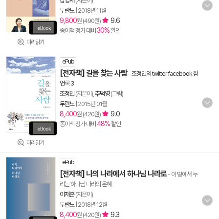
김양재
(지은이)
두란노
|
2018년 11월
9,800
9.6
원 (490원)
30%
종이책 정가 대비
할인
미리읽기
ePub
[전자책] 길을 찾는 사람
-
조정민의 twitter facebook 잠
언록 3
조정민
(지은이),
추덕영
(그림)
두란노
|
2015년 01월
8,400
9.0
원 (420원)
48%
종이책 정가 대비
할인
미리읽기
ePub
[전자책] 나의 나라에서 하나님 나라로
- 이 땅에서 누
리는 하나님 나라의 은혜
이재훈
(지은이)
두란노
|
2018년 12월
8,400
9.3
원 (420원)