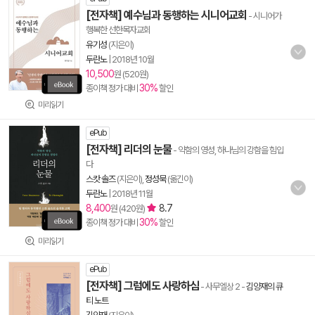
[전자책] 예수님과 동행하는 시니어교회
- 시니어가
행복한 선한목자교회
유기성
(지은이)
두란노
|
2018년 10월
10,500
원 (520원)
30%
종이책 정가 대비
할인
미리읽기
ePub
[전자책] 리더의 눈물
- 약함의 영성, 하나님의 강함을 힘입
다
스캇 솔즈
(지은이),
정성묵
(옮긴이)
두란노
|
2018년 11월
8,400
8.7
원 (420원)
30%
종이책 정가 대비
할인
미리읽기
ePub
[전자책] 그럼에도 사랑하심
- 사무엘상 2
-
김양재의 큐
티 노트