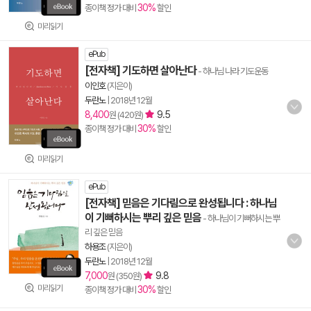
30%
종이책 정가 대비
할인
미리읽기
ePub
[전자책] 기도하면 살아난다
- 하나님 나라 기도운동
이인호
(지은이)
두란노
|
2018년 12월
8,400
9.5
원 (420원)
30%
종이책 정가 대비
할인
미리읽기
ePub
[전자책] 믿음은 기다림으로 완성됩니다 : 하나님
이 기뻐하시는 뿌리 깊은 믿음
- 하나님이 기뻐하시는 뿌
리 깊은 믿음
하용조
(지은이)
두란노
|
2018년 12월
7,000
9.8
원 (350원)
미리읽기
30%
종이책 정가 대비
할인