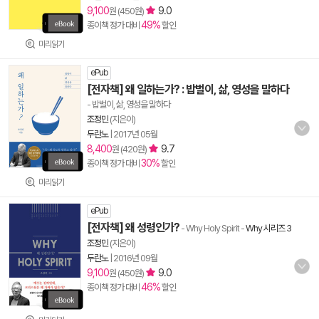
9,100
9.0
원 (450원)
49%
종이책 정가 대비
할인
미리읽기
ePub
[전자책] 왜 일하는가? : 밥벌이, 삶, 영성을 말하다
- 밥벌이, 삶, 영성을 말하다
조정민
(지은이)
두란노
|
2017년 05월
8,400
9.7
원 (420원)
30%
종이책 정가 대비
할인
미리읽기
ePub
[전자책] 왜 성령인가?
- Why Holy Spirit
-
Why 시리즈 3
조정민
(지은이)
두란노
|
2016년 09월
9,100
9.0
원 (450원)
46%
종이책 정가 대비
할인