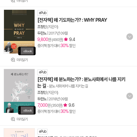
미리읽기
ePub
[전자책] 왜 기도하는가? : WHY PRAY
조정민
(지은이)
두란노
|
2017년 09월
9,800
9.4
원 (490원)
30%
종이책 정가 대비
할인
미리읽기
ePub
[전자책] 왜 분노하는가? : 분노사회에서 나를 지키
는 길
- 분노 사회에서 나를 지키는 길
조정민
(지은이)
두란노
|
2018년 09월
7,000
9.6
원 (350원)
30%
종이책 정가 대비
할인
미리읽기
ePub