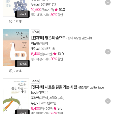
두란노
|
2018년 12월
10,500
10.0
원 (520원)
30%
종이책 정가 대비
할인
미리읽기
ePub
[전자책] 평온의 숲으로
- 삶의 격랑을 넘는 지혜
이규현
(지은이)
두란노
|
2018년 11월
8,400
10.0
원 (420원)
30%
종이책 정가 대비
할인
미리읽기
ePub
[전자책] 새로운 길을 가는 사람
-
조정민의 twitter face
book 잠언록 4
조정민
(지은이),
추덕영
(그림)
두란노
|
2015년 02월
8,400
8.5
원 (420원)
35%
종이책 정가 대비
할인