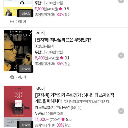
두란노
|
2018년 12월
9,100
9.5
원 (450원)
30%
종이책 정가 대비
할인
미리읽기
ePub
[전자책] 하나님의 뜻은 무엇인가?
조정민
(지은이)
두란노
|
2014년 12월
8,400
9.1
원 (420원)
35%
종이책 정가 대비
할인
미리읽기
ePub
[전자책] 기적인가 우연인가 : 하나님의 초자연적
개입을 파헤치다
- 하나님의 초자연적 개입을 파헤치다
리 스트로벨
(지은이),
윤종석
(옮긴이)
두란노
|
2018년 10월
14,000
9.5
원 (700원)
30%
종이책 정가 대비
할인