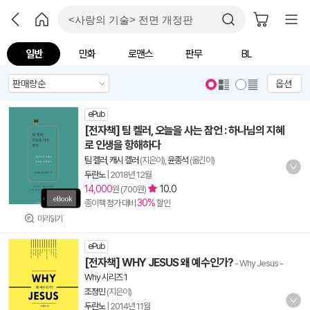
일반
만화
로맨스
판무
BL
옵션
ePub
[전자책] 팀 켈러, 오늘을 사는 잠언 : 하나님의 지혜
로 인생을 항해하다
팀 켈러
,
캐시 켈러
(지은이),
윤종석
(옮긴이)
두란노
|
2018년 12월
14,000
10.0
원 (700원)
30%
종이책 정가 대비
할인
미리읽기
ePub
[전자책] WHY JESUS 왜 예수인가?
- Why Jesus
-
Why 시리즈 1
조정민
(지은이)
두란노
|
2014년 11월