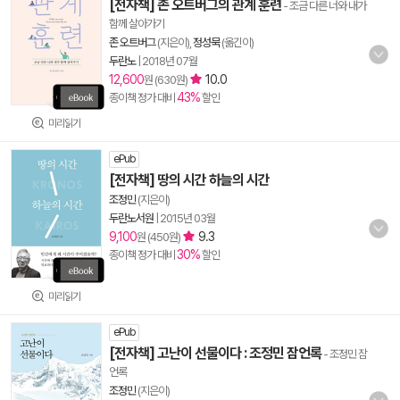
[전자책] 존 오트버그의 관계 훈련
- 조금 다른 너와 내가
함께 살아가기
존 오트버그
(지은이),
정성묵
(옮긴이)
두란노
|
2018년 07월
12,600
10.0
원 (630원)
43%
종이책 정가 대비
할인
미리읽기
ePub
[전자책] 땅의 시간 하늘의 시간
조정민
(지은이)
두란노서원
|
2015년 03월
9,100
9.3
원 (450원)
30%
종이책 정가 대비
할인
미리읽기
ePub
[전자책] 고난이 선물이다 : 조정민 잠언록
- 조정민 잠
언록
조정민
(지은이)