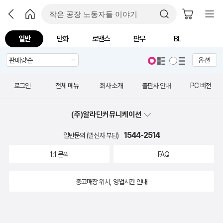
일반
만화
로맨스
판무
BL
옵션
로그인
전체 메뉴
회사 소개
출판사 안내
PC 버전
(주)알라딘커뮤니케이션
1544-2514
일반문의 (발신자 부담)
1:1 문의
FAQ
중고매장 위치, 영업시간 안내