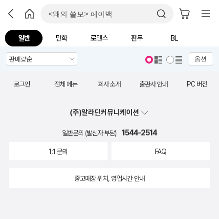
일반
만화
로맨스
판무
BL
옵션
로그인
전체 메뉴
회사 소개
출판사 안내
PC 버전
(주)알라딘커뮤니케이션
1544-2514
일반문의 (발신자 부담)
1:1 문의
FAQ
중고매장 위치, 영업시간 안내