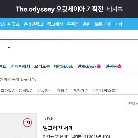
알라딘굿즈
온라인중고
중고매장
우주점
음반
블루레이
커피
벤트
전자책캐시
오디오북
대여eBook
연재eBook
만권당
N
N
개의 상품이 있습니다.
출간일순
등록일순
상품명순
평점순
저가격순
종이책 베스트순
전체
ePub
일그러진 세계
이지윤
(지은이) |
말레피카
| 2018년 10월