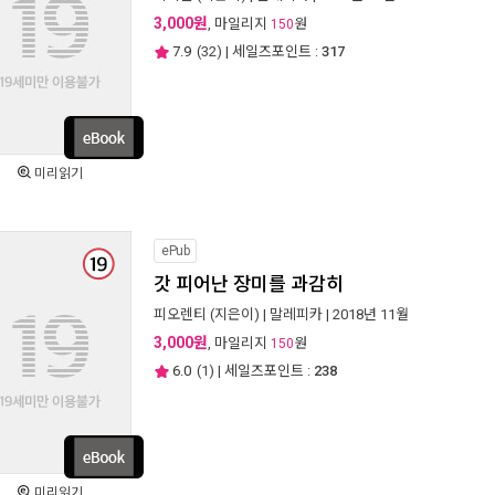
3,000원
, 마일리지
원
150
7.9
(
32
) | 세일즈포인트 :
317
미리읽기
ePub
갓 피어난 장미를 과감히
피오렌티
(지은이) |
말레피카
| 2018년 11월
3,000원
, 마일리지
원
150
6.0
(
1
) | 세일즈포인트 :
238
미리읽기