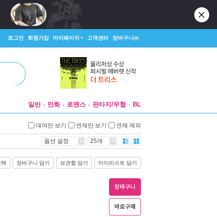
로그인
회원가입
마이페이지
고객센터
장바구니
(0)
일반
만화
로맨스
판타지/무협
BL
대여만 보기
연재만 보기
연재 제외
옵션 설정
25개
선택
장바구니 담기
보관함 담기
마이리스트 담기
장바구니
바로구매