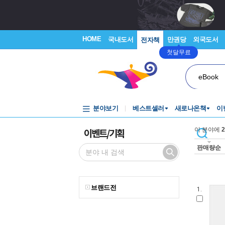
HOME
국내도서
만권당
외국도서
전자책
첫달무료
eBook
분야보기
베스트셀러
새로나온책
이
이벤트/기획
이 분야에
2
판매량순
브랜드전
1.