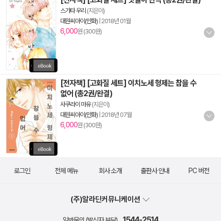
스가타 우리
(지은이)
대원씨아이(만화)
|
2018년 01월
6,000
원 (300원)
[전자책] [고화질 세트] 이치노세 형제는 참을 수
없어 (총2권/완결)
사쿠라이 마유
(지은이)
대원씨아이(만화)
|
2018년 07월
6,000
원 (300원)
로그인
전체 메뉴
회사 소개
출판사 안내
PC 버전
(주)알라딘커뮤니케이션
1544-2514
일반문의 (발신자 부담)