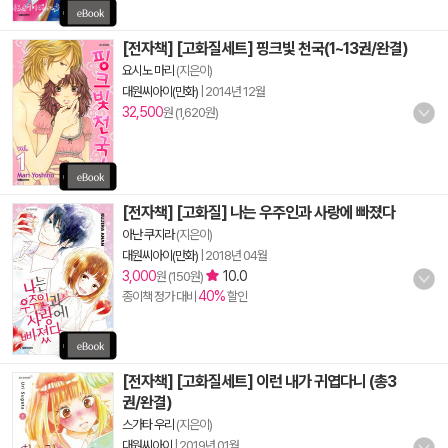
[전자책] [고화질세트] 핑크빛 천국(1~13권/완결)
요시노 마리
(지은이)
대원씨아이(만화)
|
2014년 12월
32,500
원 (1,620원)
[전자책] [고화질] 나는 우주인과 사랑에 빠졌다
아난 쿠지라
(지은이)
대원씨아이(만화)
|
2018년 04월
3,000
10.0
원 (150원)
40%
종이책 정가 대비
할인
[전자책] [고화질세트] 이런 내가 귀엽다니 (총3
권/완결)
스가타 우리
(지은이)
대원씨아이
|
2019년 01월