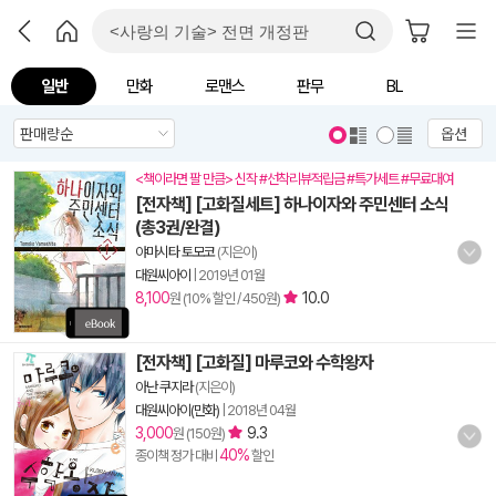
일반
만화
로맨스
판무
BL
옵션
<책이라면 팔 만큼> 신작 #선착리뷰적립금 #특가세트 #무료대여
[전자책] [고화질세트] 하나이자와 주민센터 소식
(총3권/완결)
야마시타 토모코
(지은이)
대원씨아이
|
2019년 01월
8,100
10.0
원 (10% 할인 / 450원)
[전자책] [고화질] 마루코와 수학왕자
아난 쿠지라
(지은이)
대원씨아이(만화)
|
2018년 04월
3,000
9.3
원 (150원)
40%
종이책 정가 대비
할인