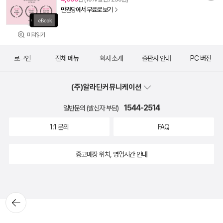
만권당에서 무료로 보기
미리읽기
로그인
전체 메뉴
회사 소개
출판사 안내
PC 버전
(주)알라딘커뮤니케이션
1544-2514
일반문의 (발신자 부담)
1:1 문의
FAQ
중고매장 위치, 영업시간 안내
뒤로가
기