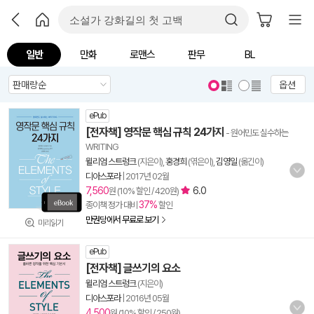
일반
만화
로맨스
판무
BL
옵션
ePub
[전자책] 영작문 핵심 규칙 24가지
- 원어민도 실수하는
WRITING
윌리엄 스트렁크
(지은이),
홍경희
(엮은이),
김영일
(옮긴이)
디아스포라
|
2017년 02월
7,560
6.0
원 (10% 할인 / 420원)
37%
종이책 정가 대비
할인
만권당에서 무료로 보기
미리읽기
ePub
[전자책] 글쓰기의 요소
윌리엄 스트렁크
(지은이)
디아스포라
|
2016년 05월
4,500
원 (10% 할인 / 250원)