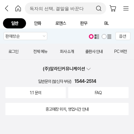
일반
만화
로맨스
판무
BL
옵션
로그인
전체 메뉴
회사 소개
출판사 안내
PC 버전
(주)알라딘커뮤니케이션
1544-2514
일반문의 (발신자 부담)
1:1 문의
FAQ
중고매장 위치, 영업시간 안내