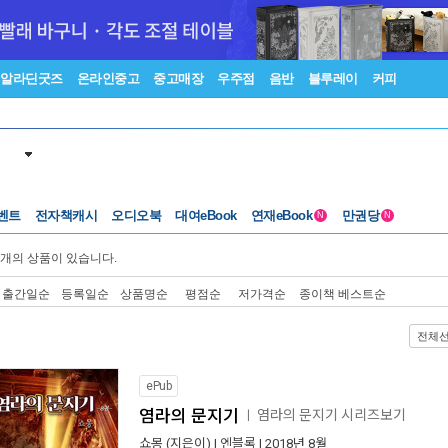
알라딘굿즈
온라인중고
중고매장
우주점
음반
블루레이
커피
벤트
전자책캐시
오디오북
대여eBook
연재eBook
만권당
N
N
개의 상품이 있습니다.
출간일순
등록일순
상품명순
평점순
저가격순
종이책 베스트순
전체
ePub
염라의 문지기
염라의 문지기 시리즈보기
ㅣ
쇼몽
(지은이) |
엔블록
| 2018년 8월