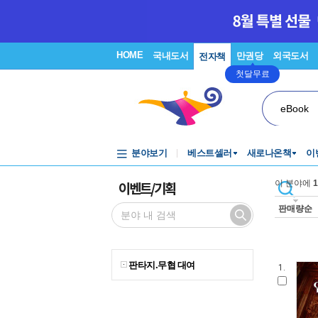
HOME
국내도서
만권당
외국도서
전자책
첫달무료
eBook
분야보기
베스트셀러
새로나온책
이
이벤트/기획
이 분야에
1
판매량순
판타지.무협 대여
1.