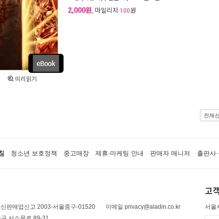
2,000원
, 마일리지
원
100
미리읽기
전체
침
청소년 보호정책
중고매장
제휴·마케팅 안내
판매자 매니저
출판사·
고객
신판매업신고 2003-서울중구-01520
이메일 privacy@aladin.co.kr
서울시
구 서소문로 89-31