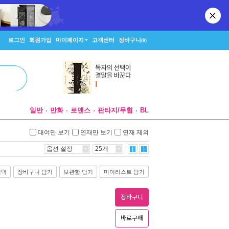
로그인
회원가입
마이페이지
고객센터
장바구니
(0)
일반
만화
로맨스
판타지/무협
BL
대여만 보기
연재만 보기
연재 제외
옵션 설정
25개
선택
장바구니 담기
보관함 담기
마이리스트 담기
장바구니
바로구매