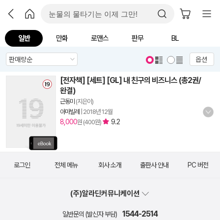
일반
만화
로맨스
판무
BL
옵션
[전자책] [세트] [GL] 내 친구의 비즈니스 (총2권/
완결)
근동미
(지은이)
아마빌레
|
2018년 12월
8,000
9.2
원 (400원)
로그인
전체 메뉴
회사 소개
출판사 안내
PC 버전
(주)알라딘커뮤니케이션
1544-2514
일반문의 (발신자 부담)