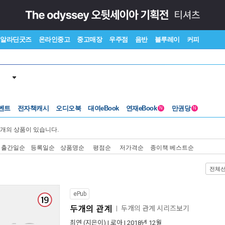
알라딘굿즈
온라인중고
중고매장
우주점
음반
블루레이
커피
벤트
전자책캐시
오디오북
대여eBook
연재eBook
만권당
N
N
개의 상품이 있습니다.
출간일순
등록일순
상품명순
평점순
저가격순
종이책 베스트순
전체
ePub
두개의 관계
두개의 관계 시리즈보기
ㅣ
최연
(지은이) |
로아
| 2018년 12월