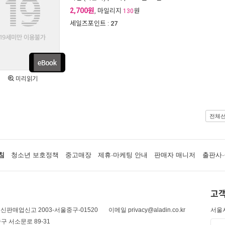
2,700원
, 마일리지
원
130
세일즈포인트 :
27
미리읽기
전체
침
청소년 보호정책
중고매장
제휴·마케팅 안내
판매자 매니저
출판사·
고객
신판매업신고 2003-서울중구-01520
이메일 privacy@aladin.co.kr
서울시
구 서소문로 89-31