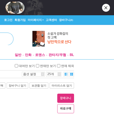
로그인
회원가입
마이페이지
고객센터
장바구니
(0)
일반
만화
로맨스
판타지/무협
BL
대여만 보기
연재만 보기
연재 제외
옵션 설정
25개
선택
장바구니 담기
보관함 담기
마이리스트 담기
장바구니
바로구매