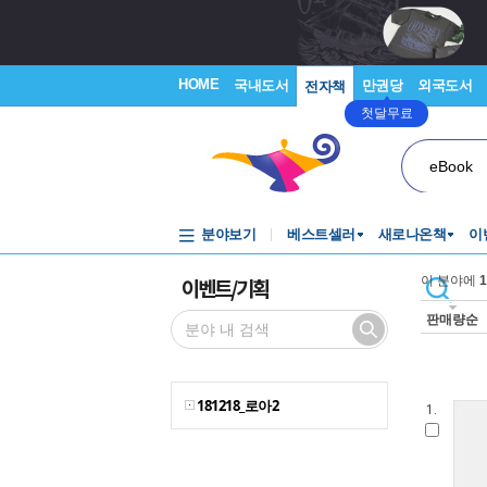
HOME
국내도서
만권당
외국도서
전자책
첫달무료
eBook
분야보기
베스트셀러
새로나온책
이
이벤트/기획
이 분야에
1
판매량순
181218_로아2
1.