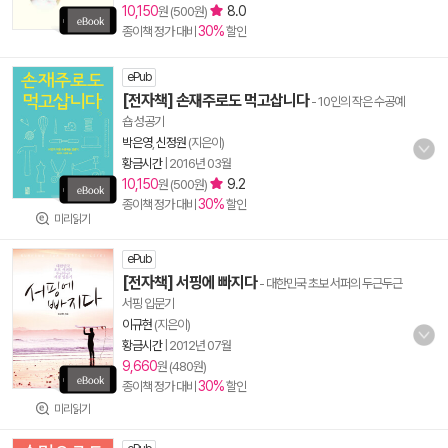
10,150
8.0
원 (500원)
30%
종이책 정가 대비
할인
ePub
[전자책] 손재주로도 먹고삽니다
- 10인의 작은 수공예
숍 성공기
박은영
,
신정원
(지은이)
황금시간
|
2016년 03월
10,150
9.2
원 (500원)
30%
종이책 정가 대비
할인
미리읽기
ePub
[전자책] 서핑에 빠지다
- 대한민국 초보 서퍼의 두근두근
서핑 입문기
이규현
(지은이)
황금시간
|
2012년 07월
9,660
원 (480원)
30%
종이책 정가 대비
할인
미리읽기