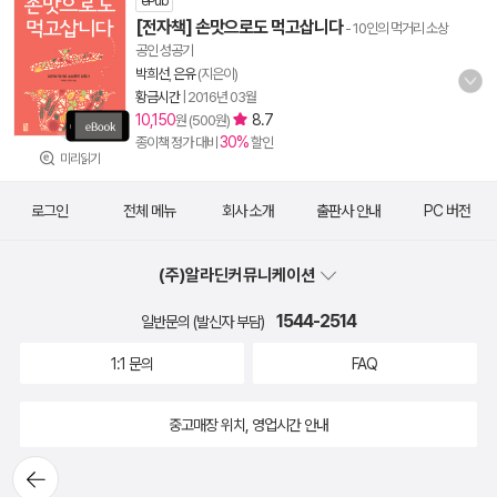
ePub
[전자책] 손맛으로도 먹고삽니다
- 10인의 먹거리 소상
공인 성공기
박희선
,
은유
(지은이)
황금시간
|
2016년 03월
10,150
8.7
원 (500원)
30%
종이책 정가 대비
할인
미리읽기
로그인
전체 메뉴
회사 소개
출판사 안내
PC 버전
(주)알라딘커뮤니케이션
1544-2514
일반문의 (발신자 부담)
1:1 문의
FAQ
중고매장 위치, 영업시간 안내
뒤로가
기