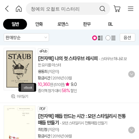
일반
만화
로맨스
판무
BL
옵션
ePub
[전자책] 나의 첫 스타우브 레시피
- 스타우브 하나로 모
든 요리를 마스터
용동희
(지은이)
황금시간
|
2016년 03월
10,360
9.0
원 (510원)
58%
종이책 정가 대비
할인
미리읽기
PDF
[전자책] 매듭 만드는 시간 : 모던 스타일리시 전통
매듭 만들기
- 모던 스타일리시 전통매듭 만들기
최민정
(지은이)
황금시간
|
2016년 08월