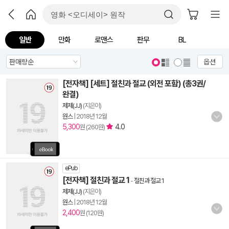
일반
만화
로맨스
판무
BL
옵션
[전자책] [세트] 절친과 절교 (외전 포함) (총3권/
완결)
제제(JJ)
(지은이)
원스
|
2018년 12월
5,300
4.0
원 (260원)
ePub
[전자책] 절친과 절교 1
-
절친과 절교 1
제제(JJ)
(지은이)
원스
|
2018년 12월
2,400
원 (120원)