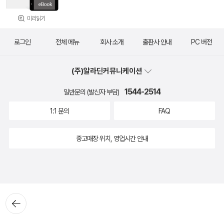
미리읽기
로그인
전체 메뉴
회사 소개
출판사 안내
PC 버전
(주)알라딘커뮤니케이션
1544-2514
일반문의 (발신자 부담)
1:1 문의
FAQ
중고매장 위치, 영업시간 안내
뒤로가
기