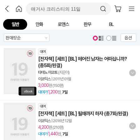
일반
만화
로맨스
판무
BL
옵션
대여
[전자책] [세트] [BL] 헤어진 남자는 어떠십니까?
(총5화/완결)
타테노 마코토
(지은이)
이코믹스
|
2011년 01월
3,000
원 (150원)
1,200
대여가
원,
7일
대여
[전자책] [세트] [BL] 될때까지 하자 (총7화/완결)
이코믹스
|
2016년 12월
4,200
원 (210원)
1,440
대여가
원,
7일