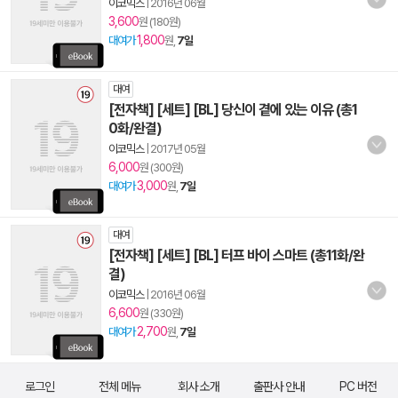
이코믹스
|
2016년 06월
3,600
원 (180원)
1,800
대여가
원,
7일
대여
[전자책] [세트] [BL] 당신이 곁에 있는 이유 (총1
0화/완결)
이코믹스
|
2017년 05월
6,000
원 (300원)
3,000
대여가
원,
7일
대여
[전자책] [세트] [BL] 터프 바이 스마트 (총11화/완
결)
이코믹스
|
2016년 06월
6,600
원 (330원)
2,700
대여가
원,
7일
로그인
전체 메뉴
회사 소개
출판사 안내
PC 버전