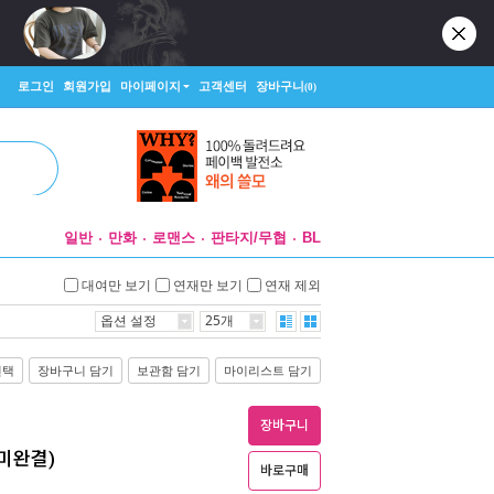
로그인
회원가입
마이페이지
고객센터
장바구니
(0)
일반
만화
로맨스
판타지/무협
BL
대여만 보기
연재만 보기
연재 제외
옵션 설정
25개
선택
장바구니 담기
보관함 담기
마이리스트 담기
장바구니
/미완결)
바로구매