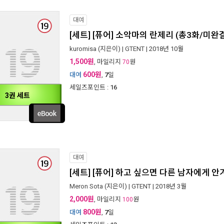
대여
[세트] [퓨어] 소악마의 란제리 (총3화/미완
kuromisa
(지은이) |
GTENT
| 2018년 10월
1,500원
, 마일리지
원
70
600원
대여
,
7
일
세일즈포인트 :
16
3권 세트
대여
[세트] [퓨어] 하고 싶으면 다른 남자에게 안
Meron Sota
(지은이) |
GTENT
| 2018년 3월
2,000원
, 마일리지
원
100
800원
대여
,
7
일