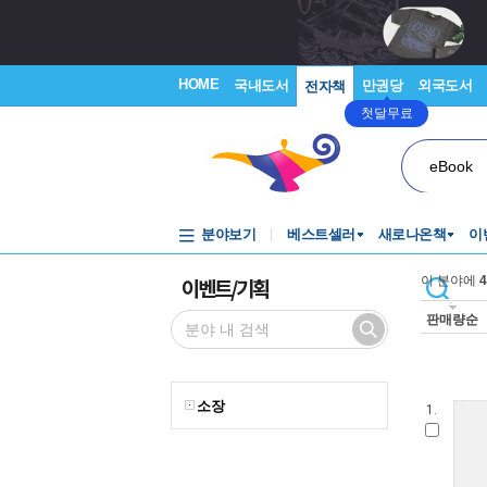
HOME
국내도서
만권당
외국도서
전자책
첫달무료
eBook
분야보기
베스트셀러
새로나온책
이
이벤트/기획
이 분야에
4
판매량순
소장
1.