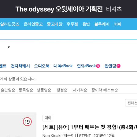
알라딘굿즈
온라인중고
중고매장
우주점
음반
블루레이
커피
벤트
전자책캐시
오디오북
대여eBook
연재eBook
만권당
N
N
개의 상품이 있습니다.
출간일순
등록일순
상품명순
평점순
저가격순
종이책 베스트순
전체
대여
[세트] [퓨어] 1부터 배우는 첫 경험! (총4화
Noa Kisaki
(지은이) |
GTENT
| 2018년 12월