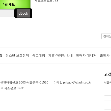
세일즈포인트 :
13
4권 세트
전체
침
청소년 보호정책
중고매장
제휴·마케팅 안내
판매자 매니저
출판사·
고객
신판매업신고 2003-서울중구-01520
이메일 privacy@aladin.co.kr
서울시
구 서소문로 89-31