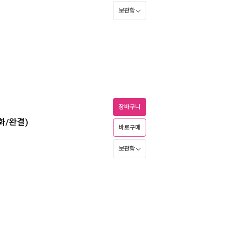
보관함
장바구니
4화/완결)
바로구매
보관함