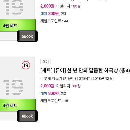
2,000원
, 마일리지
원
100
800원
대여
,
7
일
세일즈포인트 :
44
4권 세트
대여
[세트] [퓨어] 천 년 만의 달콤한 하극상 (총
나루세 치유키
(지은이) |
GTENT
| 2018년 12월
2,000원
, 마일리지
원
100
800원
대여
,
7
일
세일즈포인트 :
18
4권 세트