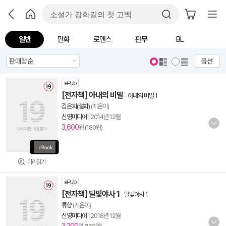
일반
만화
로맨스
판무
BL
옵션
ePub
[전자책] 아내의 비밀
-
아내의 비밀 1
김은희(설화)
(지은이)
신영미디어
|
2014년 12월
3,600
원 (180원)
미리읽기
ePub
[전자책] 달빛야사 1
-
달빛야사 1
류향
(지은이)
신영미디어
|
2018년 12월