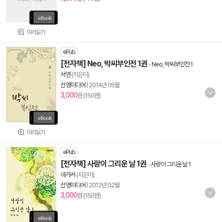
미리읽기
ePub
[전자책] Neo, 박씨부인전 1권
-
Neo, 박씨부인전 1
서연
(지은이)
신영미디어
|
2014년 05월
3,000
원 (150원)
미리읽기
ePub
[전자책] 사랑이 그리운 날 1권
-
사랑이 그리운 날 1
아가서
(지은이)
신영미디어
|
2012년 02월
3,000
원 (150원)