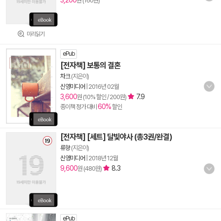
3,200
원 (160원)
미리읽기
ePub
[전자책] 보통의 결혼
차크
(지은이)
신영미디어
|
2016년 02월
3,600
7.9
원 (10% 할인 / 200원)
60%
종이책 정가 대비
할인
[전자책] [세트] 달빛야사 (총3권/완결)
류향
(지은이)
신영미디어
|
2018년 12월
9,600
8.3
원 (480원)
ePub