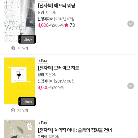
[전자책] 애프터 웨딩
진양
(지은이)
신영미디어
|
2013년 07월
4,000
7.0
원 (200원)
미리읽기
ePub
[전자책] 브레이브 하트
성희
(지은이)
신영미디어
|
2015년 08월
4,000
원 (200원)
미리읽기
ePub
[전자책] 계약직 아내 : 슬픔의 정원을 건너
오필희
(지은이)