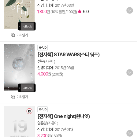
신영미디어
|
2017년 03월
1,800
6.0
원 (10% 할인 / 100원)
미리읽기
ePub
[전자책] STAR WARS(스타 워즈)
선우
(지은이)
신영미디어
|
2015년 08월
4,000
원 (200원)
미리읽기
ePub
[전자책] One night(원나잇)
임은경
(지은이)
신영미디어
|
2017년 01월
3,200
원 (160원)