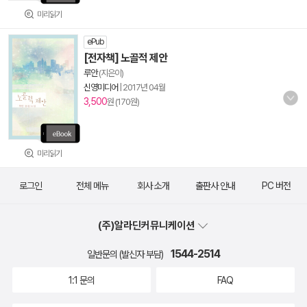
미리읽기
ePub
[전자책] 노골적 제안
루안
(지은이)
신영미디어
|
2017년 04월
3,500
원 (170원)
미리읽기
로그인
전체 메뉴
회사 소개
출판사 안내
PC 버전
(주)알라딘커뮤니케이션
1544-2514
일반문의 (발신자 부담)
1:1 문의
FAQ