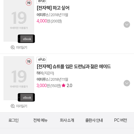
ePub
[전자책] 하고 싶어
에피루스
|
2018년 11월
4,000
원 (200원)
미리읽기
ePub
[전자책] 슈트를 입은 도련님과 젊은 메이드
하이
(지은이)
에피루스
|
2018년 11월
3,000
2.0
원 (150원)
미리읽기
로그인
전체 메뉴
회사 소개
출판사 안내
PC 버전