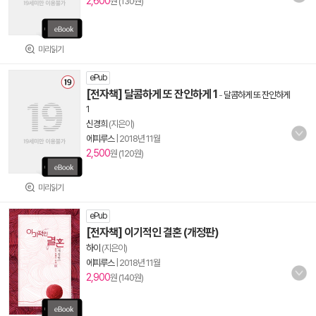
2,600
원 (130원)
미리읽기
ePub
[전자책] 달콤하게 또 잔인하게 1
-
달콤하게 또 잔인하게
1
신경희
(지은이)
에피루스
|
2018년 11월
2,500
원 (120원)
미리읽기
ePub
[전자책] 이기적인 결혼 (개정판)
하이
(지은이)
에피루스
|
2018년 11월
2,900
원 (140원)