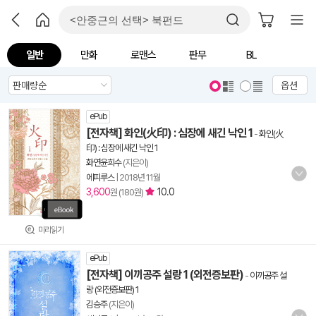
일반
만화
로맨스
판무
BL
옵션
ePub
[전자책] 화인(火印) : 심장에 새긴 낙인 1
-
화인(火
印) : 심장에 새긴 낙인 1
화연윤희수
(지은이)
에피루스
|
2018년 11월
3,600
10.0
원 (180원)
미리읽기
ePub
[전자책] 이끼공주 설랑 1 (외전증보판)
-
이끼공주 설
랑 (외전증보판) 1
김승주
(지은이)