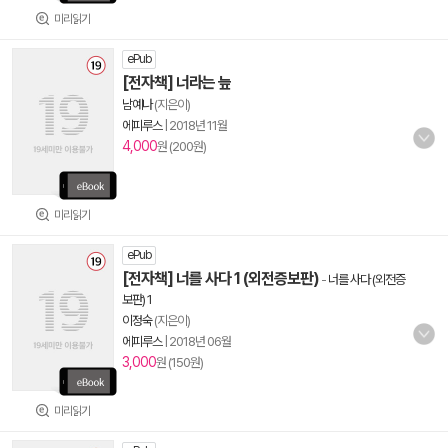
미리읽기
ePub
[전자책] 너라는 늪
남예나
(지은이)
에피루스
|
2018년 11월
4,000
원 (200원)
미리읽기
ePub
[전자책] 너를 사다 1 (외전증보판)
-
너를 사다 (외전증
보판) 1
이정숙
(지은이)
에피루스
|
2018년 06월
3,000
원 (150원)
미리읽기