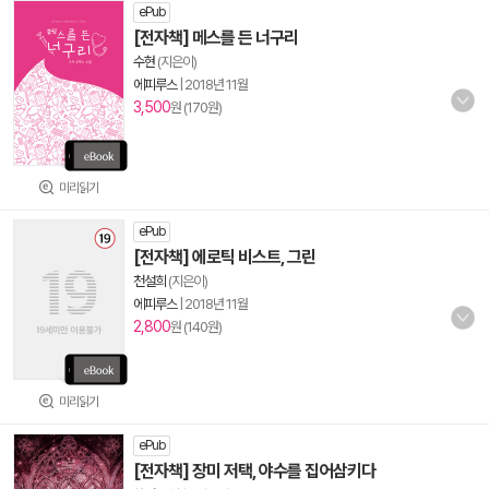
ePub
[전자책] 메스를 든 너구리
수현
(지은이)
에피루스
|
2018년 11월
3,500
원 (170원)
미리읽기
ePub
[전자책] 에로틱 비스트, 그린
천설희
(지은이)
에피루스
|
2018년 11월
2,800
원 (140원)
미리읽기
ePub
[전자책] 장미 저택, 야수를 집어삼키다