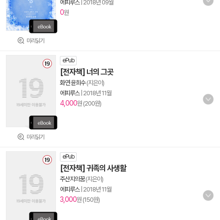
에피루스
|
2018년 09월
0
원
미리읽기
ePub
[전자책] 너의 그곳
화연 윤희수
(지은이)
에피루스
|
2018년 11월
4,000
원 (200원)
미리읽기
ePub
[전자책] 귀족의 사생활
주산지의꿈
(지은이)
에피루스
|
2018년 11월
3,000
원 (150원)