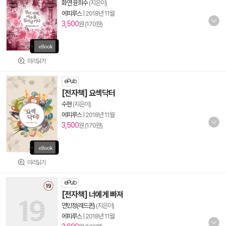
화연 윤희수
(지은이)
에피루스
|
2018년 11월
3,500
원 (170원)
미리읽기
ePub
[전자책] 요섹닥터
수현
(지은이)
에피루스
|
2018년 11월
3,500
원 (170원)
미리읽기
ePub
[전자책] 너에게 빠져
연민정(레드퀸)
(지은이)
에피루스
|
2018년 11월