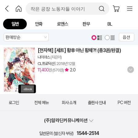
일반
만화
로맨스
판무
BL
옵션
[전자책] [세트] 황후 아닌 황제?! (총3권/완결)
나이아스
(지은이)
CL프로덕션
|
2018년 12월
11,400
2.0
원 (570원)
로그인
전체 메뉴
회사 소개
출판사 안내
PC 버전
(주)알라딘커뮤니케이션
1544-2514
일반문의 (발신자 부담)