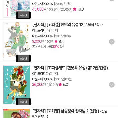
대원씨아이/DCW
|
2018년 11월
45,000
10.0
원 (10% 할인 / 2,500원)
[전자책] [고화질] 한낮의 유성 12
-
한낮의 유성 12
야마모리 미카
(지은이)
대원씨아이/DCW
|
2017년 03월
3,000
8.4
원 (150원)
38%
종이책 정가 대비
할인
[전자책] [고화질세트] 한낮의 유성 (총12권/완결)
야마모리 미카
(지은이)
대원씨아이/DCW
|
2017년 03월
36,000
9.0
원 (1,800원)
[전자책] [고화질] 심술쟁이 왕자님 2 (완결)
-
심술
쟁이 왕자님 2