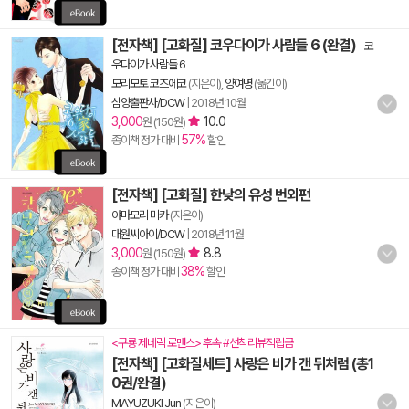
[전자책] [고화질] 코우다이가 사람들 6 (완결)
-
코
우다이가 사람들 6
모리모토 코즈에코
(지은이),
양여명
(옮긴이)
삼양출판사/DCW
|
2018년 10월
3,000
10.0
원 (150원)
57%
종이책 정가 대비
할인
[전자책] [고화질] 한낮의 유성 번외편
야마모리 미카
(지은이)
대원씨아이/DCW
|
2018년 11월
3,000
8.8
원 (150원)
38%
종이책 정가 대비
할인
<구룡 제네릭 로맨스> 후속 #선착리뷰적립금
[전자책] [고화질세트] 사랑은 비가 갠 뒤처럼 (총1
0권/완결)
MAYUZUKI Jun
(지은이)