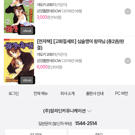
아오키 코토미
(지은이)
삼양출판사/DCW
|
2018년 08월
3,000
원 (150원)
[전자책] [고화질세트] 심술쟁이 왕자님 (총2권/완
결)
아오키 코토미
(지은이)
삼양출판사/DCW
|
2018년 08월
6,000
원 (300원)
로그인
전체 메뉴
회사 소개
출판사 안내
PC 버전
(주)알라딘커뮤니케이션
1544-2514
일반문의 (발신자 부담)