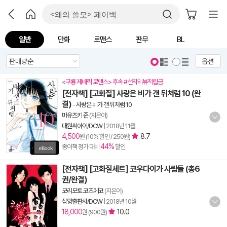
일반
만화
로맨스
판무
BL
옵션
<구룡 제네릭 로맨스> 후속 #선착리뷰적립금
[전자책] [고화질] 사랑은 비가 갠 뒤처럼 10 (완
결)
-
사랑은 비가 갠 뒤처럼 10
마유즈키 준
(지은이)
대원씨아이/DCW
|
2018년 11월
4,500
8.7
원 (10% 할인 / 250원)
44%
종이책 정가 대비
할인
[전자책] [고화질세트] 코우다이가 사람들 (총6
권/완결)
모리모토 코즈에코
(지은이)
삼양출판사/DCW
|
2018년 10월
18,000
10.0
원 (900원)