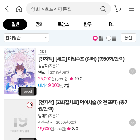
일반
만화
로맨스
판무
BL
옵션
대여
[전자책] [세트] 마법수프 (컬러) (총50화/완결)
김공작
(지은이)
앤드비
|
2018년 08월
25,000
10.0
원 (1,250원)
9,000
대여가
원,
7일
[전자책] [고화질세트] 먹이사슬 (외전 포함) (총7
권/완결)
임애주
(지은이)
학산문화사
|
2020년 02월
19,600
8.0
원 (980원)