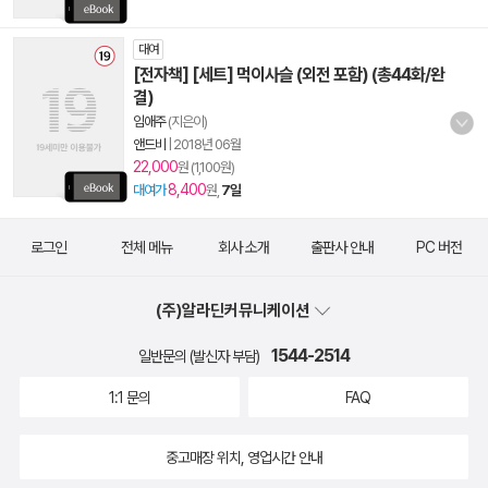
대여
[전자책] [세트] 먹이사슬 (외전 포함) (총44화/완
결)
임애주
(지은이)
앤드비
|
2018년 06월
22,000
원 (1,100원)
8,400
대여가
원,
7일
로그인
전체 메뉴
회사 소개
출판사 안내
PC 버전
(주)알라딘커뮤니케이션
1544-2514
일반문의 (발신자 부담)
1:1 문의
FAQ
중고매장 위치, 영업시간 안내