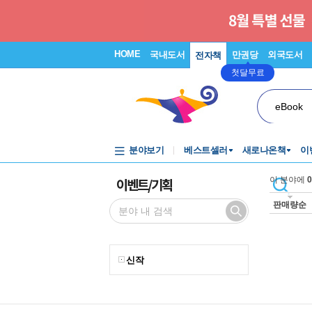
HOME
국내도서
만권당
외국도서
전자책
첫달무료
eBook
분야보기
베스트셀러
새로나온책
이
이벤트/기획
이 분야에
0
판매량순
신작