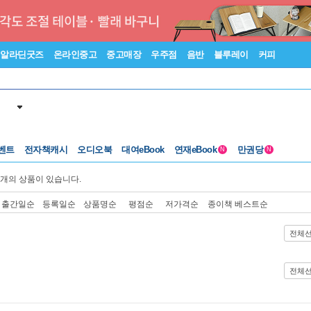
알라딘굿즈
온라인중고
중고매장
우주점
음반
블루레이
커피
벤트
전자책캐시
오디오북
대여eBook
연재eBook
만권당
N
N
개의 상품이 있습니다.
출간일순
등록일순
상품명순
평점순
저가격순
종이책 베스트순
전체
전체