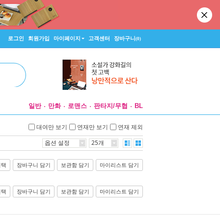
로그인
회원가입
마이페이지
고객센터
장바구니
(0)
일반
만화
로맨스
판타지/무협
BL
대여만 보기
연재만 보기
연재 제외
옵션 설정
25개
선택
장바구니 담기
보관함 담기
마이리스트 담기
선택
장바구니 담기
보관함 담기
마이리스트 담기