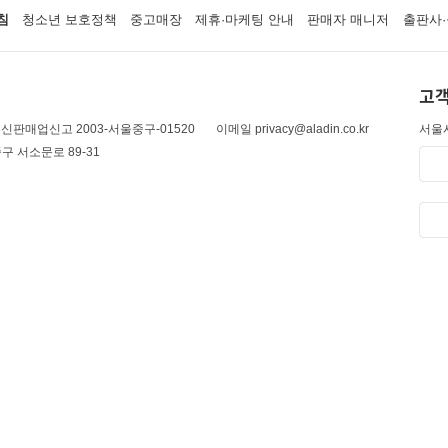
침
청소년 보호정책
중고매장
제휴·마케팅 안내
판매자 매니저
출판사·
고객
신판매업신고 2003-서울중구-01520
이메일 privacy@aladin.co.kr
서울시
구 서소문로 89-31