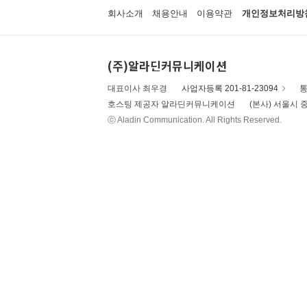
회사소개
채용안내
이용약관
개인정보처리방
(주)알라딘커뮤니케이션
대표이사 최우경
사업자등록 201-81-23094
통
호스팅 제공자 알라딘커뮤니케이션
(본사) 서울시 중
ⓒ Aladin Communication. All Rights Reserved.