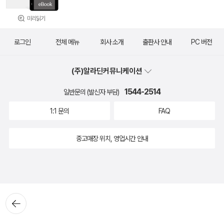
미리읽기
로그인
전체 메뉴
회사 소개
출판사 안내
PC 버전
(주)알라딘커뮤니케이션
1544-2514
일반문의 (발신자 부담)
1:1 문의
FAQ
중고매장 위치, 영업시간 안내
뒤로가
기