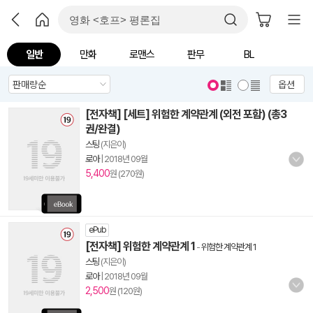
일반
만화
로맨스
판무
BL
옵션
[전자책] [세트] 위험한 계약관계 (외전 포함) (총3
권/완결)
스팅
(지은이)
로아
|
2018년 09월
5,400
원 (270원)
ePub
[전자책] 위험한 계약관계 1
-
위험한 계약관계 1
스팅
(지은이)
로아
|
2018년 09월
2,500
원 (120원)