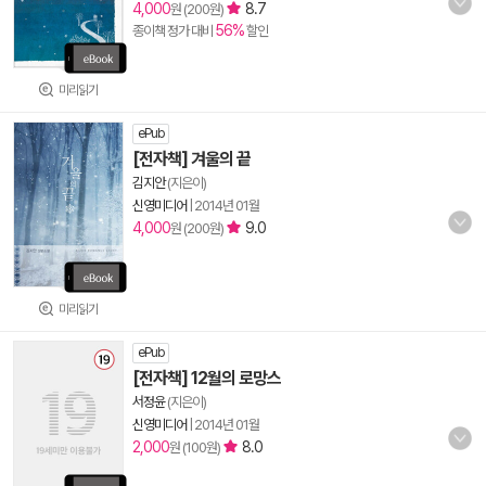
4,000
8.7
원 (200원)
56%
종이책 정가 대비
할인
미리읽기
ePub
[전자책] 겨울의 끝
김지안
(지은이)
신영미디어
|
2014년 01월
4,000
9.0
원 (200원)
미리읽기
ePub
[전자책] 12월의 로망스
서정윤
(지은이)
신영미디어
|
2014년 01월
2,000
8.0
원 (100원)