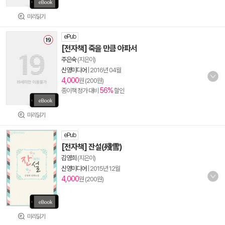
미리읽기
ePub
[전자책] 죽을 만큼 아파서
주은숙
(지은이)
신영미디어
|
2016년 04월
4,000
원 (200원)
56%
종이책 정가 대비
할인
미리읽기
ePub
[전자책] 잔설(殘雪)
김영희
(지은이)
신영미디어
|
2015년 12월
4,000
원 (200원)
미리읽기