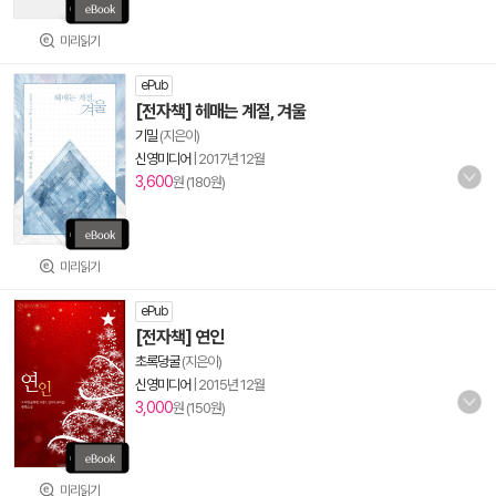
미리읽기
ePub
[전자책] 헤매는 계절, 겨울
기밀
(지은이)
신영미디어
|
2017년 12월
3,600
원 (180원)
미리읽기
ePub
[전자책] 연인
초록덩굴
(지은이)
신영미디어
|
2015년 12월
3,000
원 (150원)
미리읽기