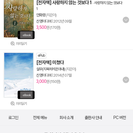
[전자책] 사랑하지 않는 것보다 1
-
사랑하지 않는 것보다
1
안화령
(지은이)
신영미디어
|
2012년 09월
3,500
원 (170원)
미리읽기
ePub
[전자책] 미쳤다
설우(지옥에서온아내)
(지은이)
신영미디어
|
2014년 07월
3,000
원 (150원)
미리읽기
로그인
전체 메뉴
회사 소개
출판사 안내
PC 버전