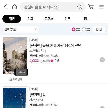
일반
만화
로맨스
판무
BL
옵션
ePub
[전자책] 뉴욕, 겨울 사랑: 당신의 선택
노벰버
(지은이)
신영미디어
|
2016년 03월
4,000
9.5
원 (200원)
미리읽기
ePub
[전자책] 길
서야
(지은이)
신영미디어
|
2015년 11월