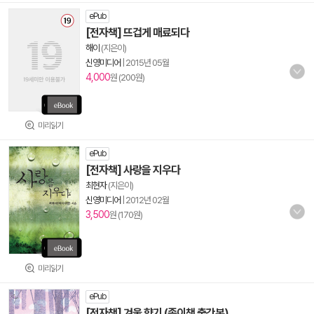
ePub
[전자책] 뜨겁게 매료되다
해이
(지은이)
신영미디어
|
2015년 05월
4,000
원 (200원)
미리읽기
ePub
[전자책] 사랑을 지우다
최현자
(지은이)
신영미디어
|
2012년 02월
3,500
원 (170원)
미리읽기
ePub
[전자책] 겨울 향기 (종이책 출간본)