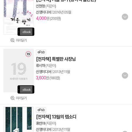
신현정
(지은이)
신영미디어
|
2016년 05월
4,000
원 (200원)
미리읽기
ePub
[전자책] 특별한 사장님
류시하
(지은이)
신영미디어
|
2013년 11월
3,600
원 (180원)
미리읽기
ePub
[전자책] 13월의 랩소디
홍반야
(지은이)
신영미디어
|
2013년 11월