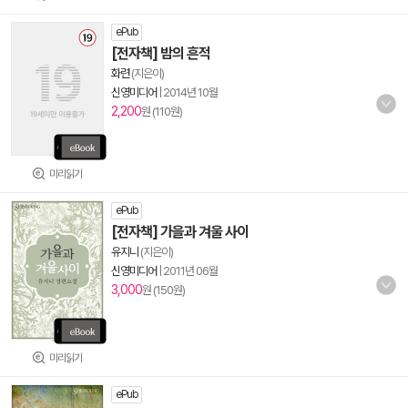
ePub
[전자책] 밤의 흔적
화련
(지은이)
신영미디어
|
2014년 10월
2,200
원 (110원)
미리읽기
ePub
[전자책] 가을과 겨울 사이
유지니
(지은이)
신영미디어
|
2011년 06월
3,000
원 (150원)
미리읽기
ePub