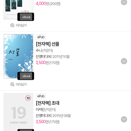
4,000
원 (200원)
미리읽기
ePub
[전자책] 선물
수니
(지은이)
신영미디어
|
2011년 10월
3,500
원 (170원)
미리읽기
ePub
[전자책] 초대
이서린
(지은이)
신영미디어
|
2015년 08월
3,500
원 (170원)