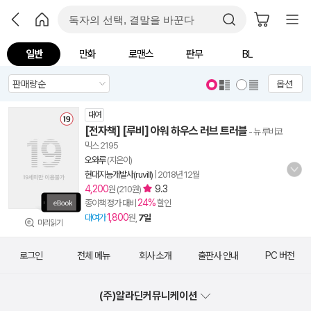
일반
만화
로맨스
판무
BL
옵션
대여
[전자책] [루비] 아워 하우스 러브 트러블
- 뉴 루비코
믹스 2195
오와루
(지은이)
현대지능개발사(ruvill)
|
2018년 12월
4,200
9.3
원 (210원)
24%
종이책 정가 대비
할인
1,800
대여가
원,
7일
미리읽기
로그인
전체 메뉴
회사 소개
출판사 안내
PC 버전
(주)알라딘커뮤니케이션