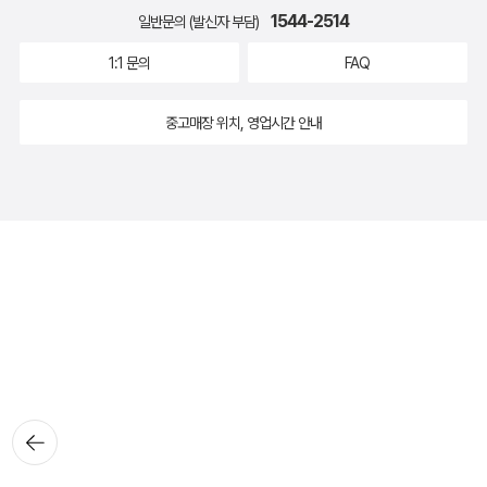
1544-2514
일반문의 (발신자 부담)
1:1 문의
FAQ
중고매장 위치, 영업시간 안내
뒤로가
기