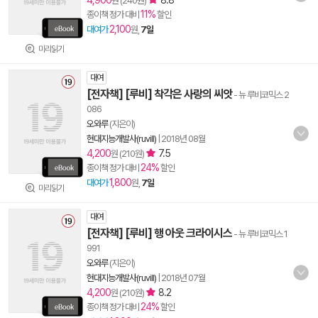
4,900
8.8
원 (240원)
11%
종이책 정가 대비
할인
2,100
대여가
원,
7일
미리읽기
대여
[전자책] [루비] 착각은 사랑의 씨앗
- 뉴 루비코믹스 2
086
오와루
(지은이)
현대지능개발사(ruvill)
|
2018년 08월
4,200
7.5
원 (210원)
24%
종이책 정가 대비
할인
1,800
대여가
원,
7일
미리읽기
대여
[전자책] [루비] 행 아웃 크라이시스
- 뉴 루비코믹스 1
991
오와루
(지은이)
현대지능개발사(ruvill)
|
2018년 07월
4,200
8.2
원 (210원)
24%
종이책 정가 대비
할인