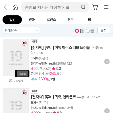
일반
만화
로맨스
판무
BL
옵션
대여
[전자책] [루비] 아워 하우스 러브 트러블
- 뉴 루비코
믹스 2195
오와루
(지은이)
현대지능개발사(ruvill)
|
2018년 12월
4,200
9.3
원 (210원)
24%
종이책 정가 대비
할인
1,800
대여가
원,
7일
미리읽기
대여
[전자책] [루비] 귀축, 엔카운트
- 뉴 루비코믹스 1941
오와루
(지은이)
현대지능개발사(ruvill)
|
2018년 06월