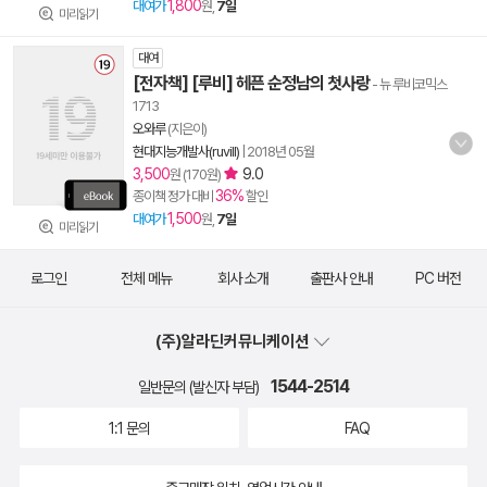
1,800
대여가
원,
7일
미리읽기
대여
[전자책] [루비] 헤픈 순정남의 첫사랑
- 뉴 루비코믹스
1713
오와루
(지은이)
현대지능개발사(ruvill)
|
2018년 05월
3,500
9.0
원 (170원)
36%
종이책 정가 대비
할인
1,500
대여가
원,
7일
미리읽기
로그인
전체 메뉴
회사 소개
출판사 안내
PC 버전
(주)알라딘커뮤니케이션
1544-2514
일반문의 (발신자 부담)
1:1 문의
FAQ