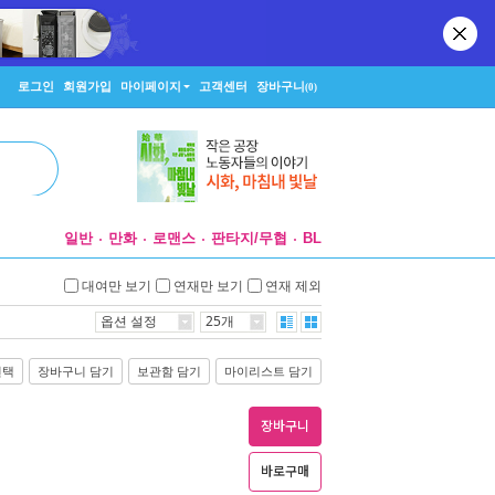
로그인
회원가입
마이페이지
고객센터
장바구니
(0)
일반
만화
로맨스
판타지/무협
BL
대여만 보기
연재만 보기
연재 제외
옵션 설정
25개
선택
장바구니 담기
보관함 담기
마이리스트 담기
장바구니
바로구매