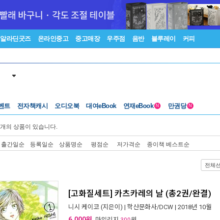
알라딘굿즈
온라인중고
중고매장
우주점
음반
블루레이
커피
벤트
전자책캐시
오디오북
대여eBook
연재eBook
만권당
N
N
개의 상품이 있습니다.
출간일순
등록일순
상품명순
평점순
저가격순
종이책 베스트순
전체
[고화질세트] 카츠카레의 날 (총2권/완결)
니시 케이코
(지은이) |
학산문화사/DCW
| 2018년 10월
6,000원
, 마일리지
원