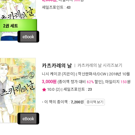
300
세일즈포인트 :
43
2권 세트
카츠카레의 날
카츠카레의 날 시리즈보기
ㅣ
니시 케이코
(지은이) |
학산문화사/DCW
| 2018년 10월
3,000원
(종이책 정가 대비
할인), 마일리지
원
62%
150
10.0
(
2
) | 세일즈포인트 :
23
이 책의 종이책 :
7,200
원
종이책 보기