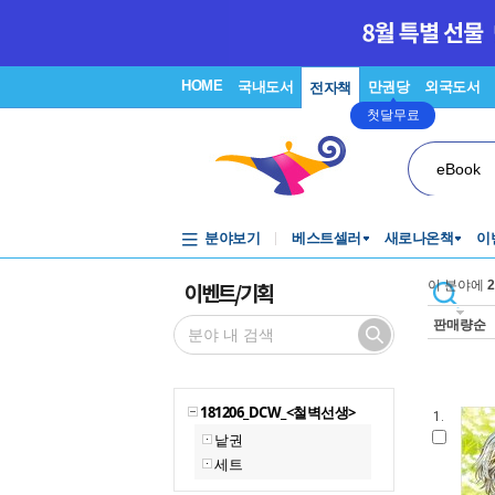
HOME
국내도서
만권당
외국도서
전자책
첫달무료
eBook
분야보기
베스트셀러
새로나온책
이
이벤트/기획
이 분야에
2
판매량순
181206_DCW_<철벽선생>
1.
낱권
세트