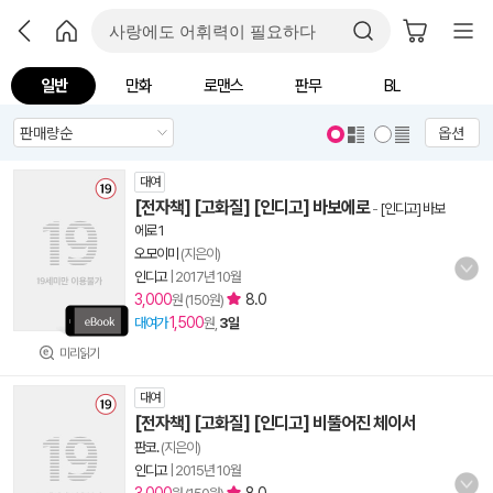
일반
만화
로맨스
판무
BL
옵션
대여
[전자책] [고화질] [인디고] 바보에로
-
[인디고] 바보
에로 1
오모이미
(지은이)
인디고
|
2017년 10월
3,000
8.0
원 (150원)
1,500
대여가
원,
3일
미리읽기
대여
[전자책] [고화질] [인디고] 비뚤어진 체이서
판코.
(지은이)
인디고
|
2015년 10월