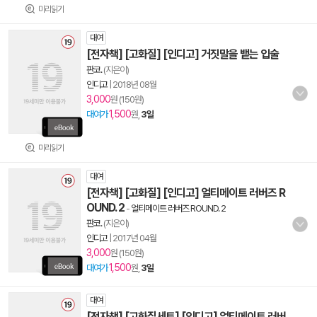
미리읽기
대여
[전자책] [고화질] [인디고] 거짓말을 뱉는 입술
판코.
(지은이)
인디고
|
2018년 08월
3,000
원 (150원)
1,500
대여가
원,
3일
미리읽기
대여
[전자책] [고화질] [인디고] 얼티메이트 러버즈 R
OUND. 2
-
얼티메이트 러버즈 ROUND. 2
판코.
(지은이)
인디고
|
2017년 04월
3,000
원 (150원)
1,500
대여가
원,
3일
대여
[전자책] [고화질세트] [인디고] 얼티메이트 러버