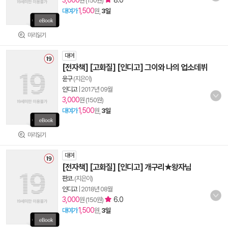
3,000
8.0
원 (150원)
1,500
대여가
원,
3일
미리읽기
대여
[전자책] [고화질] [인디고] 그이와 나의 업소데뷔
윤구
(지은이)
인디고
|
2017년 09월
3,000
원 (150원)
1,500
대여가
원,
3일
미리읽기
대여
[전자책] [고화질] [인디고] 개구리★왕자님
판코.
(지은이)
인디고
|
2018년 08월
3,000
6.0
원 (150원)
1,500
대여가
원,
3일