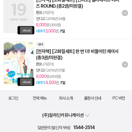
즈 ROUND. (총2권/미완결)
판코.
(지은이)
인디고
|
2018년 04월
6,000
원 (300원)
3,000
대여가
원,
7일
대여
[전자책] [고화질세트] 한 번 더! 비뚤어진 체이서
(총3권/미완결)
판코.
(지은이)
인디고
|
2016년 01월
9,000
원 (450원)
4,500
대여가
원,
7일
로그인
전체 메뉴
회사 소개
출판사 안내
PC 버전
(주)알라딘커뮤니케이션
1544-2514
일반문의 (발신자 부담)