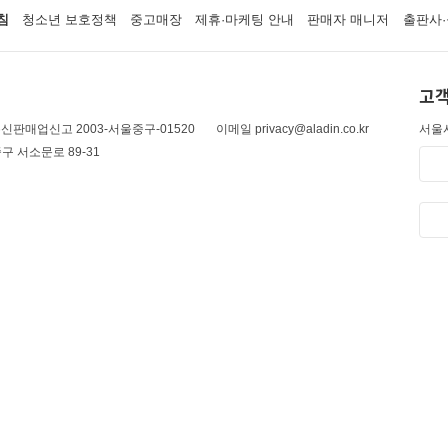
침
청소년 보호정책
중고매장
제휴·마케팅 안내
판매자 매니저
출판사·
고객
신판매업신고 2003-서울중구-01520
이메일 privacy@aladin.co.kr
서울시
구 서소문로 89-31