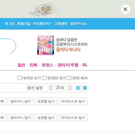
로그인
회원가입
마이페이지
고객센터
장바구니
(0)
일반
만화
로맨스
판타지/무협
BL
대여만 보기
연재만 보기
연재 제외
옵션 설정
25개
선택
장바구니 담기
보관함 담기
마이리스트 담기
선택
장바구니 담기
보관함 담기
마이리스트 담기