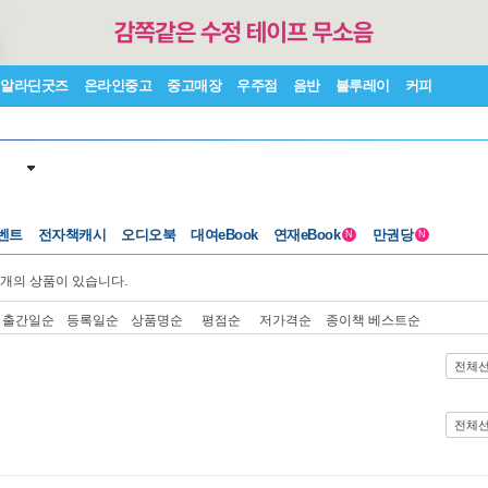
알라딘굿즈
온라인중고
중고매장
우주점
음반
블루레이
커피
벤트
전자책캐시
오디오북
대여eBook
연재eBook
만권당
N
N
개의 상품이 있습니다.
출간일순
등록일순
상품명순
평점순
저가격순
종이책 베스트순
전체
전체