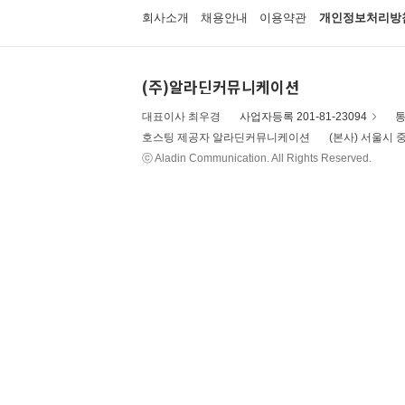
회사소개
채용안내
이용약관
개인정보처리방
(주)알라딘커뮤니케이션
대표이사 최우경
사업자등록 201-81-23094
통
호스팅 제공자 알라딘커뮤니케이션
(본사) 서울시 중
ⓒ Aladin Communication. All Rights Reserved.