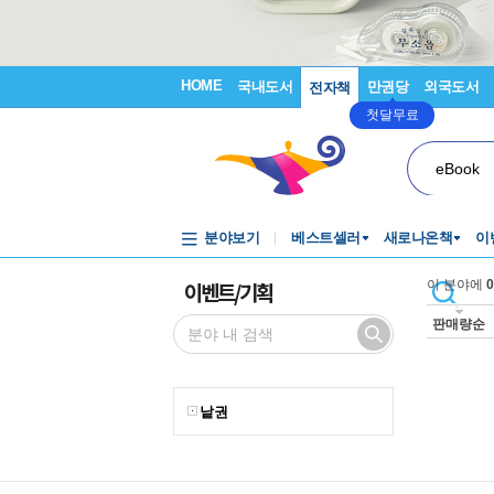
HOME
국내도서
만권당
외국도서
전자책
첫달무료
eBook
분야보기
베스트셀러
새로나온책
이
이벤트/기획
이 분야에
0
판매량순
낱권