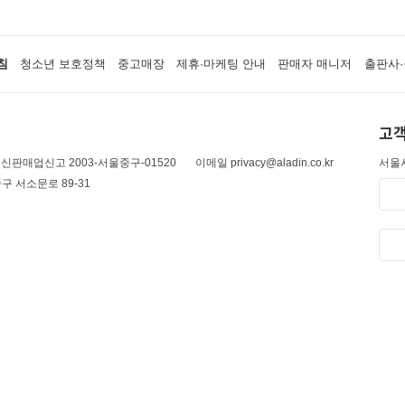
침
청소년 보호정책
중고매장
제휴·마케팅 안내
판매자 매니저
출판사·
고객
신판매업신고 2003-서울중구-01520
이메일 privacy@aladin.co.kr
서울시
구 서소문로 89-31