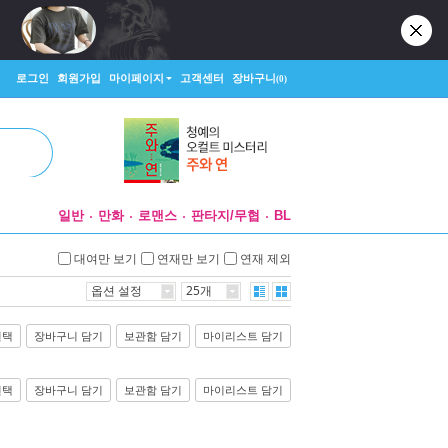
로그인
회원가입
마이페이지
고객센터
장바구니
(0)
일반
만화
로맨스
판타지/무협
BL
대여만 보기
연재만 보기
연재 제외
옵션 설정
25개
선택
장바구니 담기
보관함 담기
마이리스트 담기
선택
장바구니 담기
보관함 담기
마이리스트 담기