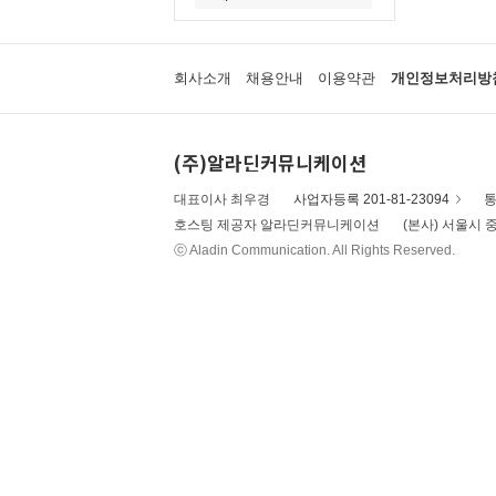
회사소개
채용안내
이용약관
개인정보처리방
(주)알라딘커뮤니케이션
대표이사 최우경
사업자등록 201-81-23094
통
호스팅 제공자 알라딘커뮤니케이션
(본사) 서울시 중
ⓒ Aladin Communication. All Rights Reserved.