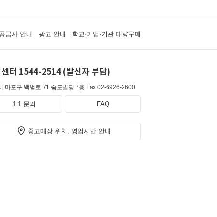
공급사 안내
광고 안내
학교·기업·기관 대량구매
센터 1544-2514 (발신자 부담)
 마포구 백범로 71 숨도빌딩 7층
Fax 02-6926-2600
1:1 문의
FAQ
중고매장 위치, 영업시간 안내