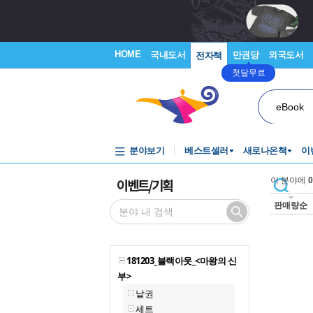
HOME
국내도서
만권당
외국도서
전자책
첫달무료
eBook
분야보기
베스트셀러
새로나온책
이
이벤트/기획
이 분야에
0
판매량순
181203_블랙아웃_<마왕의 신
부>
낱권
세트