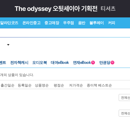
알라딘굿즈
온라인중고
중고매장
우주점
음반
블루레이
커피
벤트
전자책캐시
오디오북
대여eBook
연재eBook
만권당
N
N
개의 상품이 있습니다.
출간일순
등록일순
상품명순
평점순
저가격순
종이책 베스트순
전체
전체